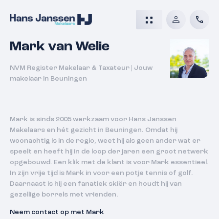
Mark van Welie
NVM Register Makelaar & Taxateur
|
Jouw
makelaar in Beuningen
Mark is sinds 2005 werkzaam voor Hans Janssen
Makelaars en hét gezicht in Beuningen. Omdat hij
woonachtig is in de regio, weet hij als geen ander wat er
speelt en heeft hij in de loop der jaren een groot netwerk
opgebouwd. Een klik met de klant is voor Mark essentieel.
In zijn vrije tijd is Mark in voor een potje tennis of golf.
Daarnaast is hij een fanatiek skiër en houdt hij van
gezellige borrels met vrienden.
Neem contact op met Mark