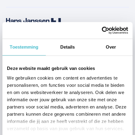
Aanbod
Woning kopen Nijmegen
Toestemming
Details
Over
Woning kopen Beuningen
Woning kopen Wijchen
Deze website maakt gebruik van cookies
Woning kopen Grave
We gebruiken cookies om content en advertenties te
personaliseren, om functies voor social media te bieden
Verkoop
en om ons websiteverkeer te analyseren. Ook delen we
Stap voor stap verkopen
informatie over jouw gebruik van onze site met onze
partners voor social media, adverteren en analyse. Deze
Verkoopadvies
partners kunnen deze gegevens combineren met andere
Waardebepaling
informatie die jij aan ze heeft verstrekt of die ze hebben
Stille verkoop
verzameld op basis van jouw gebruik van hun services.