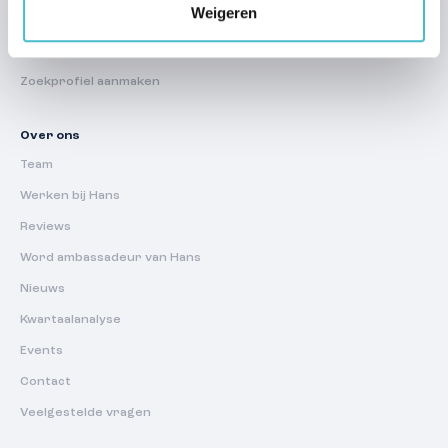
Weigeren
Huur
Regelmatig te huur
Zoekprofiel aanmaken
Over ons
Team
Werken bij Hans
Reviews
Word ambassadeur van Hans
Nieuws
Kwartaalanalyse
Events
Contact
Veelgestelde vragen