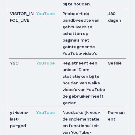
bij te houden.
VISITOR_IN
YouTube
Probeert de
180
FO1_LIVE
bandbreedte van
dagen
gebruikers te
schatten op
pagina's met
geïntegreerde
YouTube-video's.
YSC
YouTube
Registreert een
Sessie
unieke ID om
statistieken bij te
houden van welke
video's van YouTube
de gebruiker heeft
gezien.
yt-icons-
YouTube
Noodzakelijk voor
Perman
last-
de implementatie
ent
purged
en functionaliteit
van YouTube-