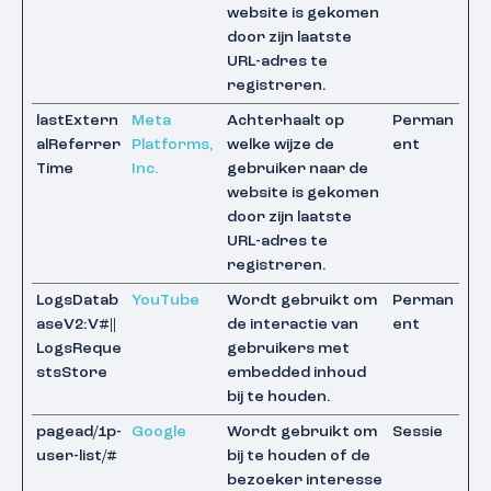
website is gekomen
door zijn laatste
URL-adres te
registreren.
lastExtern
Meta
Achterhaalt op
Perman
alReferrer
Platforms,
welke wijze de
ent
Time
Inc.
gebruiker naar de
website is gekomen
door zijn laatste
URL-adres te
registreren.
LogsDatab
YouTube
Wordt gebruikt om
Perman
aseV2:V#||
de interactie van
ent
LogsReque
gebruikers met
stsStore
embedded inhoud
bij te houden.
pagead/1p-
Google
Wordt gebruikt om
Sessie
user-list/#
bij te houden of de
bezoeker interesse