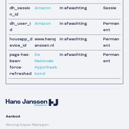
dh_sessio
Amazon
In afwachting
Sessie
n_id
dh_user_i
Amazon
In afwachting
Perman
d
ent
housapp_d
www.hansj
In afwachting
Perman
evice_id
anssen.nl
ent
page-has-
De
In afwachting
Perman
been-
Nationale
ent
force-
Hypotheek
refreshed
bond
Aanbod
Woning kopen Nijmegen