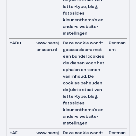
de juiste staat van
lettertype, blog,
fotoslides,
kleurenthema's en
andere website-
instellingen.
tADu
www.hansj
Deze cookie wordt
Perman
anssen.nl
geassocieerd met
ent
een bundel cookies
die dienen voor het
ophalen en tonen
van inhoud. De
cookies behouden
de juiste staat van
lettertype, blog,
fotoslides,
kleurenthema's en
andere website-
instellingen.
tAE
www.hansj
Deze cookie wordt
Perman