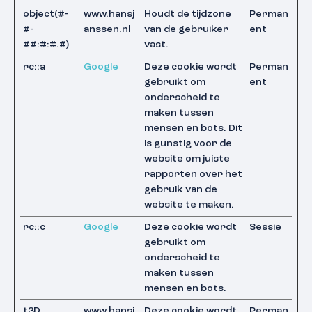
object(#-
www.hansj
Houdt de tijdzone
Perman
#-
anssen.nl
van de gebruiker
ent
##:#:#.#)
vast.
rc::a
Google
Deze cookie wordt
Perman
gebruikt om
ent
onderscheid te
maken tussen
mensen en bots. Dit
is gunstig voor de
website om juiste
rapporten over het
gebruik van de
website te maken.
rc::c
Google
Deze cookie wordt
Sessie
gebruikt om
onderscheid te
maken tussen
mensen en bots.
t3D
www.hansj
Deze cookie wordt
Perman