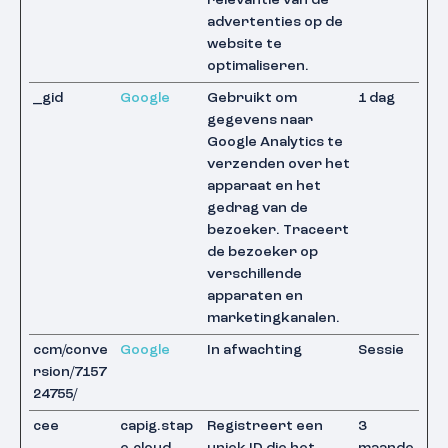
relevantie van de
advertenties op de
website te
optimaliseren.
_gid
Google
Gebruikt om
1 dag
gegevens naar
Google Analytics te
verzenden over het
apparaat en het
gedrag van de
bezoeker. Traceert
de bezoeker op
verschillende
apparaten en
marketingkanalen.
ccm/conve
Google
In afwachting
Sessie
rsion/7157
24755/
cee
capig.stap
Registreert een
3