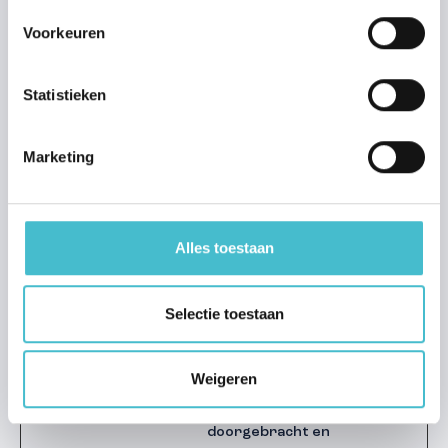
_gat
Google
Gebruikt om
1 dag
gegevens naar
Voorkeuren
Google Analytics te
verzenden over het
apparaat en het
Statistieken
gedrag van de
bezoeker. Traceert
Marketing
de bezoeker op
verschillende
apparaten en
marketingkanalen.
Alles toestaan
_pk_id#
matomo.s
Verzamelt
1 jaar
[x2]
umedia.nl
statistieken over
de bezoeken van de
Selectie toestaan
gebruiker aan de
website, zoals het
aantal bezoeken, de
Weigeren
gemiddelde tijd die
op de website is
doorgebracht en