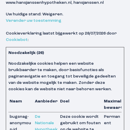
www.hansjanssenhypotheken.nl, hansjanssen.nl
Uw huidige stand: Weigeren.
Verander uw toestemming
Cookieverklaring laatst bijgewerkt op 28/07/2026 door
Cookiebot
:
Noodzakelijk (26)
Noodzakelijke cookies helpen een website
bruikbaarder te maken, door basisfuncties als
paginanavigatie en toegang tot beveiligde gedeelten
van de website mogelijk te maken. Zonder deze
cookies kan de website niet naar behoren werken.
Naam
Aanbieder
Doel
Maximale
bewaarterm
bugsnag-
De
Deze cookie wordt
Perman
anonymou
Nationale
gebruikt om fouten
ent
s-id
Hypotheek
op de website te