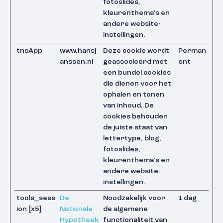
fotoslides,
kleurenthema's en
andere website-
instellingen.
tnsApp
www.hansj
Deze cookie wordt
Perman
anssen.nl
geassocieerd met
ent
een bundel cookies
die dienen voor het
ophalen en tonen
van inhoud. De
cookies behouden
de juiste staat van
lettertype, blog,
fotoslides,
kleurenthema's en
andere website-
instellingen.
tools_sess
De
Noodzakelijk voor
1 dag
ion [x5]
Nationale
de algemene
Hypotheek
functionaliteit van