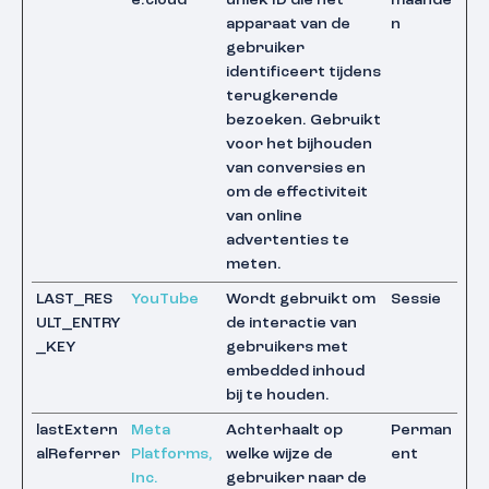
e.cloud
uniek ID die het
maande
apparaat van de
n
gebruiker
identificeert tijdens
terugkerende
bezoeken. Gebruikt
voor het bijhouden
van conversies en
om de effectiviteit
van online
advertenties te
meten.
LAST_RES
YouTube
Wordt gebruikt om
Sessie
ULT_ENTRY
de interactie van
_KEY
gebruikers met
embedded inhoud
bij te houden.
lastExtern
Meta
Achterhaalt op
Perman
alReferrer
Platforms,
welke wijze de
ent
Inc.
gebruiker naar de