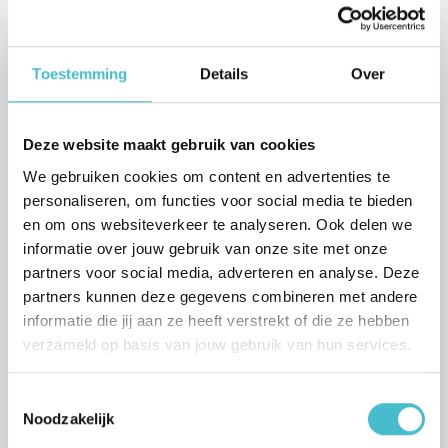
verzenden over het
apparaat en het
gedrag van de
Toestemming
Details
Over
bezoeker. Traceert
de bezoeker op
verschillende
Deze website maakt gebruik van cookies
apparaten en
marketingkanalen.
We gebruiken cookies om content en advertenties te
personaliseren, om functies voor social media te bieden
_ga_# [x2]
Google
Gebruikt om
2 jaar
gegevens naar
en om ons websiteverkeer te analyseren. Ook delen we
Google Analytics te
informatie over jouw gebruik van onze site met onze
verzenden over het
partners voor social media, adverteren en analyse. Deze
apparaat en het
partners kunnen deze gegevens combineren met andere
gedrag van de
informatie die jij aan ze heeft verstrekt of die ze hebben
bezoeker. Traceert
verzameld op basis van jouw gebruik van hun services.
de bezoeker op
verschillende
Toestemmingsselectie
apparaten en
Noodzakelijk
marketingkanalen.