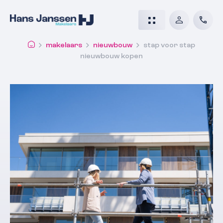
makelaars
nieuwbouw
stap voor stap
nieuwbouw kopen