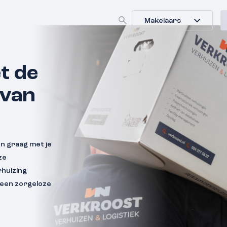
Makelaars
t de
 van
n graag met je
ze
huizing
r een zorgeloze