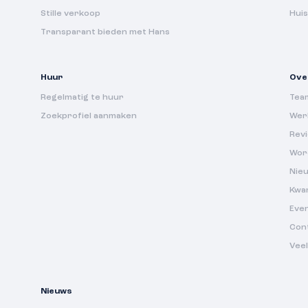
Stille verkoop
Hui
Transparant bieden met Hans
Huur
Ove
Regelmatig te huur
Tea
Zoekprofiel aanmaken
Werk
Rev
Wor
Nie
Kwa
Eve
Con
Vee
Nieuws