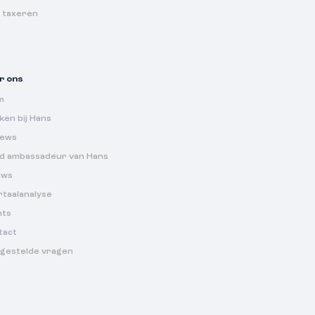
s taxeren
r ons
m
en bij Hans
iews
d ambassadeur van Hans
uws
rtaalanalyse
nts
tact
lgestelde vragen