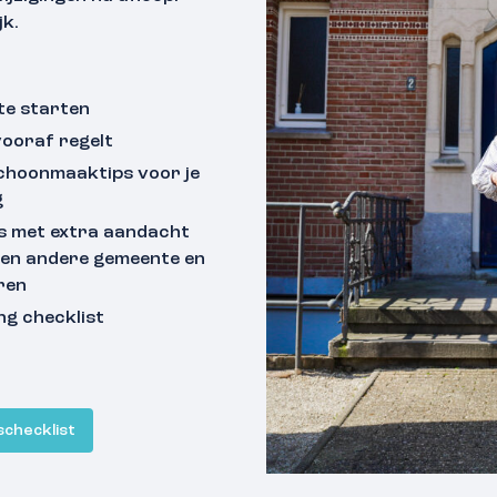
jk.
te starten
vooraf regelt
choonmaaktips voor je
g
ps met extra aandacht
een andere gemeente en
ren
ng checklist
schecklist