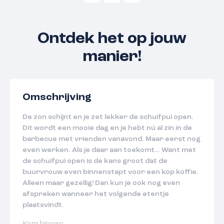
Ontdek het op jouw
manier!
Omschrijving
De zon schijnt en je zet lekker de schuifpui open.
Dit wordt een mooie dag en je hebt nú al zin in de
barbecue met vrienden vanavond. Maar eerst nog
even werken. Als je daar aan toekomt… Want met
de schuifpui open is de kans groot dat de
buurvrouw even binnenstapt voor een kop koffie.
Alleen maar gezellig! Dan kun je ook nog even
afspreken wanneer het volgende etentje
plaatsvindt.
Kom binnen