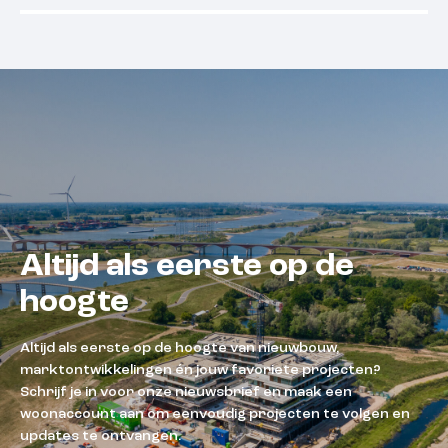
Beschikbaar
Beschikba
Altijd als eerste op de
hoogte
Altijd als eerste op de hoogte van nieuwbouw,
marktontwikkelingen én jouw favoriete projecten?
Schrijf je in voor onze nieuwsbrief en maak een
woonaccount aan om eenvoudig projecten te volgen en
updates te ontvangen.