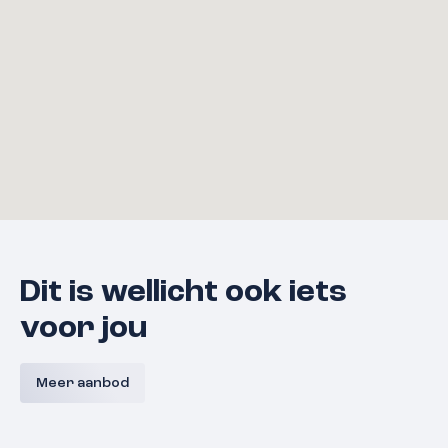
Dit is wellicht ook iets
voor jou
Bouwnummer 9 A,
Bouwnum
Westerkanaaldijk 9A, Malden
Westerka
Meer aanbod
Malden
Prijs nog niet bekend
Prijs nog