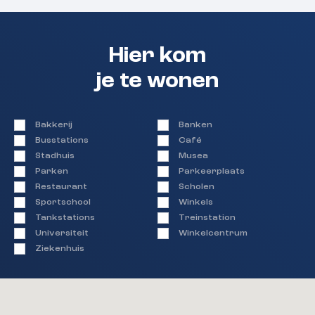
Hier kom
je te wonen
Bakkerij
Banken
Busstations
Café
Stadhuis
Musea
Parken
Parkeerplaats
Restaurant
Scholen
Sportschool
Winkels
Tankstations
Treinstation
Universiteit
Winkelcentrum
Ziekenhuis