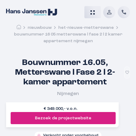
nieuwbouw
het-nieuwe-metterswane
bouwnummer 16 05 metterswane l fase 2 l 2 kamer
appartement nijmegen
Bouwnummer 16.05,
Metterswane l Fase 2 l 2-
kamer appartement
Nijmegen
€ 349.000,- v.o.n.
Bezoek de projectwebsite
Verkocht onder voorbehoud