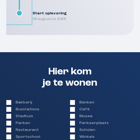
Start oplevering
09 augustus 2026
Hier kom
je te wonen
Bakkerij
Banken
Busstations
Café
Stadhuis
Musea
Parken
Parkeerplaats
Restaurant
Scholen
Sportschool
Winkels