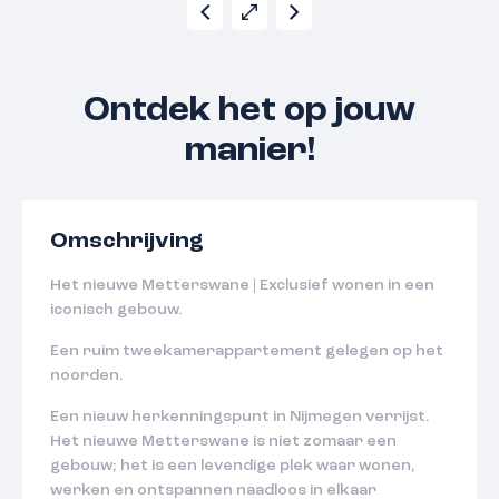
Ontdek het op jouw
manier!
Omschrijving
Het nieuwe Metterswane | Exclusief wonen in een
iconisch gebouw.
Een ruim tweekamerappartement gelegen op het
noorden.
Een nieuw herkenningspunt in Nijmegen verrijst.
Het nieuwe Metterswane is niet zomaar een
gebouw; het is een levendige plek waar wonen,
werken en ontspannen naadloos in elkaar