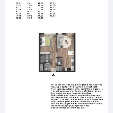
– Hoogwaardig afgewerkt en energiezuinig
– Unieke binnentuin ‘De Brievenbus’ als
ontmoetingsplek
– Horeca, supermarkt en voorzieningen binnen
handbereik
– Centrale ligging nabij station en historische
binnenstad
– Ondergrondse parkeergarage en ruime
fietsenstalling van binnenuit bereikbaar met lift
Wil jij wonen in dit spraakmakende gebouw? Voor
meer informatie neem contact op met de
verkopende makelaars of bekijk de
projectwebsite metterswane.nl.