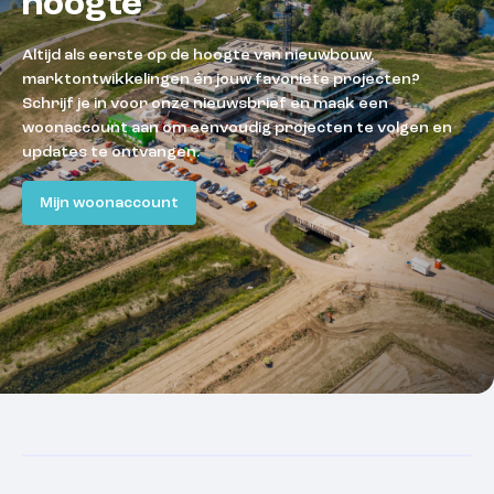
hoogte
Altijd als eerste op de hoogte van nieuwbouw,
marktontwikkelingen én jouw favoriete projecten?
Schrijf je in voor onze nieuwsbrief en maak een
woonaccount aan om eenvoudig projecten te volgen en
updates te ontvangen.
Mijn woonaccount