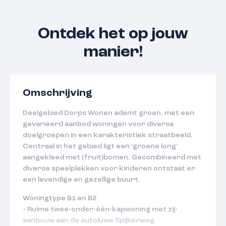
Ontdek het op jouw
manier!
Omschrijving
Deelgebied Dorps Wonen ademt groen, met een
gevarieerd aanbod woningen voor diverse
doelgroepen in een karakteristiek straatbeeld.
Centraal in het gebied ligt een ‘groene long’
aangekleed met (fruit)bomen. Gecombineerd met
diverse speelplekken voor kinderen ontstaat er
een levendige en gezellige buurt.
Woningtype B1 en B2
• Ruime twee-onder-één-kapwoning met zij-
aanbouw aan de autoluwe Spijkerweg.