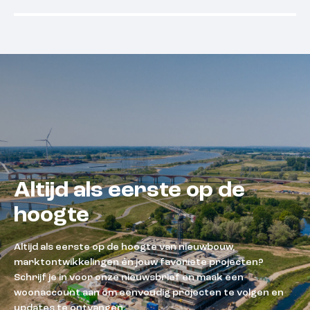
Beschikbaar
Beschikba
Altijd als eerste op de
hoogte
Altijd als eerste op de hoogte van nieuwbouw,
marktontwikkelingen én jouw favoriete projecten?
Schrijf je in voor onze nieuwsbrief en maak een
woonaccount aan om eenvoudig projecten te volgen en
updates te ontvangen.