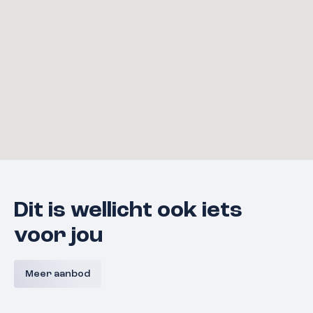
Dit is wellicht ook iets
voor jou
Bouwnummer 9 A,
Bouwnum
Westerkanaaldijk 9A, Malden
Westerka
Meer aanbod
Malden
Prijs nog niet bekend
Prijs nog