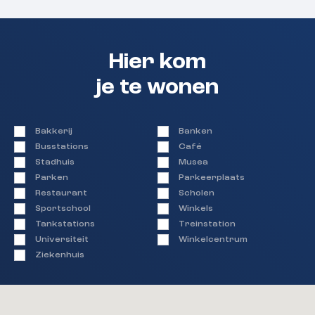
Hier kom
je te wonen
Bakkerij
Banken
Busstations
Café
Stadhuis
Musea
Parken
Parkeerplaats
Restaurant
Scholen
Sportschool
Winkels
Tankstations
Treinstation
Universiteit
Winkelcentrum
Ziekenhuis