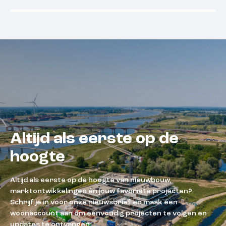
Beschikbaar
Beschikba
Altijd als eerste op de
hoogte
Altijd als eerste op de hoogte van nieuwbouw,
marktontwikkelingen én jouw favoriete projecten?
Schrijf je in voor onze nieuwsbrief en maak een
woonaccount aan om eenvoudig projecten te volgen en
updates te ontvangen.