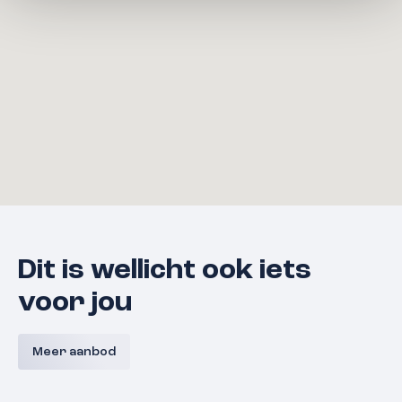
Dit is wellicht ook iets
voor jou
Bouwnummer 9 A,
Bouwnum
Westerkanaaldijk 9A, Malden
Westerka
Meer aanbod
Malden
Prijs nog niet bekend
Prijs nog