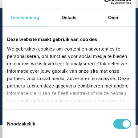
Toestemming
Details
Over
Hier kom
je te wonen
Deze website maakt gebruik van cookies
We gebruiken cookies om content en advertenties te
personaliseren, om functies voor social media te bieden
Bakkerij
Banken
en om ons websiteverkeer te analyseren. Ook delen we
Busstations
Café
informatie over jouw gebruik van onze site met onze
Stadhuis
Musea
partners voor social media, adverteren en analyse. Deze
Parken
Parkeerplaats
Restaurant
Scholen
partners kunnen deze gegevens combineren met andere
Sportschool
Winkels
informatie die jij aan ze heeft verstrekt of die ze hebben
Tankstations
Treinstation
verzameld op basis van jouw gebruik van hun services.
Universiteit
Winkelcentrum
Ziekenhuis
Toestemmingsselectie
Noodzakelijk