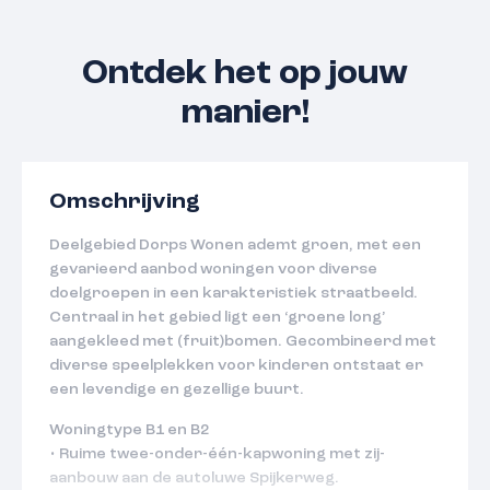
Ontdek het op jouw
manier!
Omschrijving
Deelgebied Dorps Wonen ademt groen, met een
gevarieerd aanbod woningen voor diverse
doelgroepen in een karakteristiek straatbeeld.
Centraal in het gebied ligt een ‘groene long’
aangekleed met (fruit)bomen. Gecombineerd met
diverse speelplekken voor kinderen ontstaat er
een levendige en gezellige buurt.
Woningtype B1 en B2
• Ruime twee-onder-één-kapwoning met zij-
aanbouw aan de autoluwe Spijkerweg.