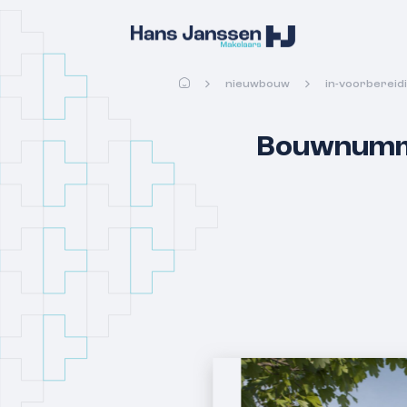
nieuwbouw
in-voorbereidi
Bouwnummer