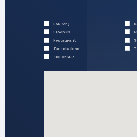
Bakkerij
B
Stadhuis
M
Restaurant
S
Tankstations
T
Ziekenhuis