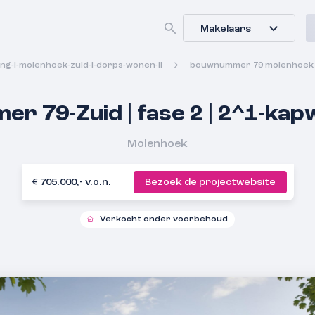
Makelaars
ng-l-molenhoek-zuid-l-dorps-wonen-ll
bouwnummer 79 molenhoek z
 79-Zuid | fase 2 | 2^1-kap
Molenhoek
€ 705.000,- v.o.n.
Bezoek de projectwebsite
Verkocht onder voorbehoud