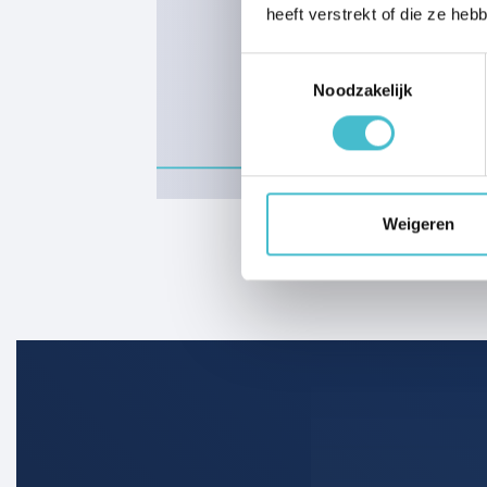
heeft verstrekt of die ze he
Toestemmingsselectie
Start verkoop
29 januari 2026
Noodzakelijk
Weigeren