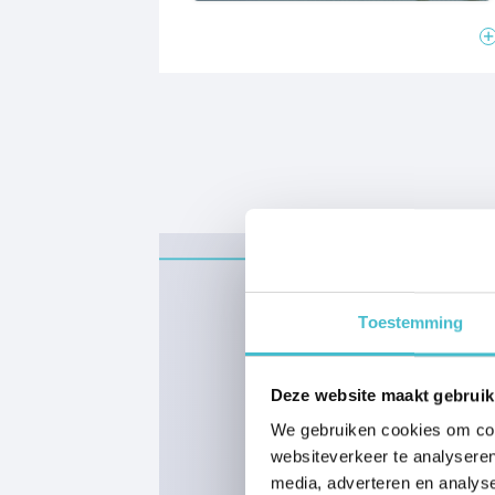
uitstekende isolatie, zonnepanelen,
een luchtwarmtepomp, vloerverwarmin
Bekijk de projectwebsite molenhoek-z
informatie of neem contact op met de 
nieuwsbrief blijf je op de hoogte van d
Toestemming
Planning
Deze website maakt gebruik
We gebruiken cookies om cont
websiteverkeer te analyseren
media, adverteren en analys