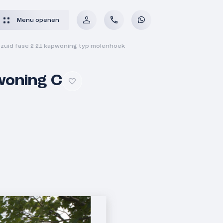
Menu openen
uid fase 2 21 kapwoning typ molenhoek
woning C