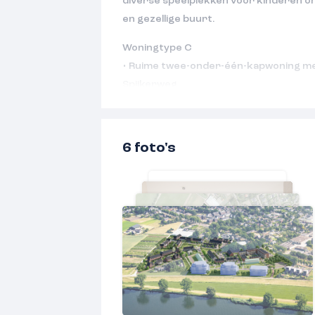
diverse speelplekken voor kinderen on
en gezellige buurt.
Woningtype C
• Ruime twee-onder-één-kapwoning me
Spijkerweg
• Fijne woonkamer en een tuingericht
openslaande deuren
• 3 slaapkamers met mooie raampartije
6 foto's
• Inclusief een volledig ingerichte ba
toiletruimtes met modern sanitair van 
• Tweede verdieping nog vrij indeelbaa
technische ruimte
• Brede tuin met achterom en plaats v
elkaar op eigen terrein
• Compleet en hoogwaardig afwerking
uitbreidingsmogelijkheden
• Energieneutraal en gasloos wonen doo