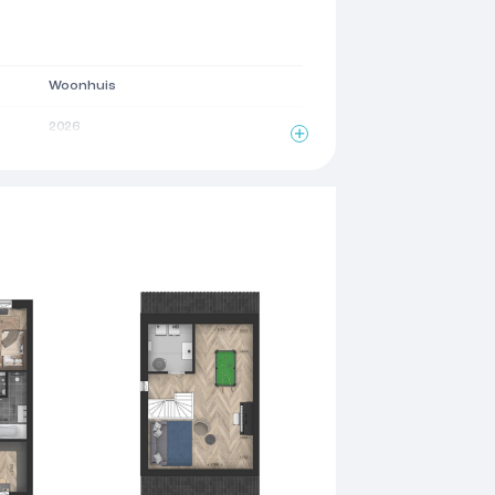
Woonhuis
2026
2
156 m
4 kamers
3 woonlagen
Zonnepanelen, balansventilatie
Volledig geisoleerd