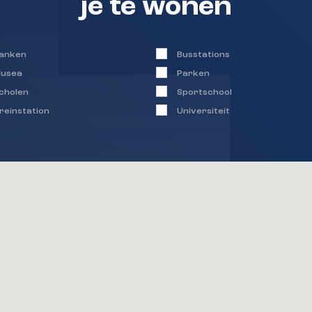
je te wonen
anken
Busstations
usea
Parken
cholen
Sportschool
reinstation
Universiteit