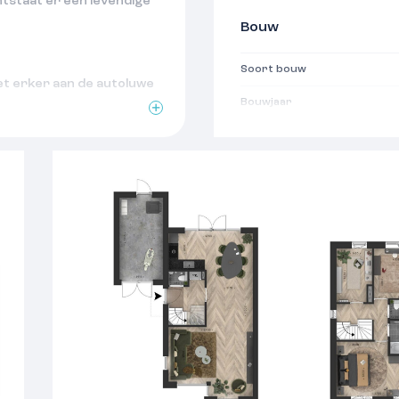
tstaat er een levendige
Bouw
Soort bouw
t erker aan de autoluwe
Bouwjaar
e hoekkeuken met
Oppervlakten
n en glazen balustrades
Woonoppervlakte
dkamer met ligbad en twee
Villeroy & Boch
Indeling
r, met een afgesloten
Aantal kamers
oor twee auto’s naast
Aantal woonlagen
sniveau met diverse
Voorzieningen
Isolatie
r balansventilatie,