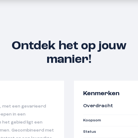
Ontdek het op jouw
manier!
Kenmerken
Overdracht
, met een gevarieerd
epen in een
Koopsom
 het gebied ligt een
bomen. Gecombineerd met
Status