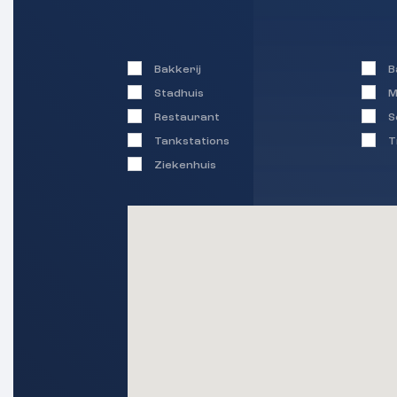
Bakkerij
B
Stadhuis
M
Restaurant
S
Tankstations
T
Ziekenhuis