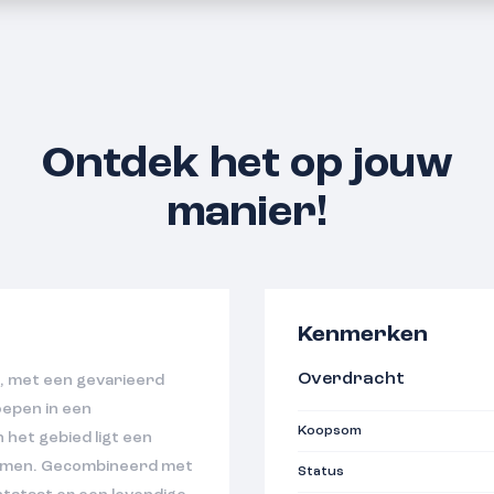
Ontdek het op jouw
manier!
Kenmerken
Overdracht
, met een gevarieerd
epen in een
Koopsom
 het gebied ligt een
bomen. Gecombineerd met
Status