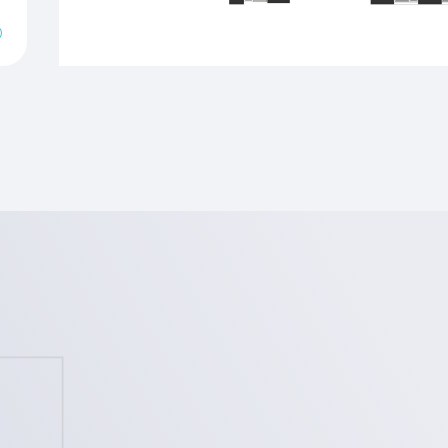
Verwarming
g en vloerkoeling
uid.nl voor meer
makelaars. Via de
e ontwikkelingen.