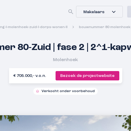
Makelaars
ng-l-molenhoek-zuid-l-dorps-wonen-ll
bouwnummer 80 molenhoek z
 80-Zuid | fase 2 | 2^1-kap
Molenhoek
€ 705.000,- v.o.n.
Bezoek de projectwebsite
Verkocht onder voorbehoud