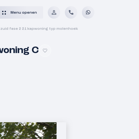
Menu openen
uid fase 2 21 kapwoning typ molenhoek
woning C