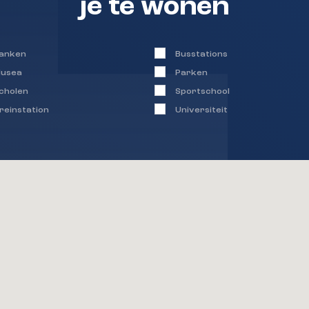
je te wonen
anken
Busstations
usea
Parken
cholen
Sportschool
reinstation
Universiteit