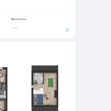
Woonhuis
2026
2
156 m
4 kamers
3 woonlagen
Zonnepanelen, balansventilatie
Volledig geisoleerd