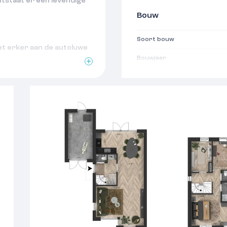
tstaat er een levendige
Bouw
Soort bouw
t erker aan de autoluwe
Bouwjaar
e hoekkeuken met
Oppervlakten
n en glazen balustrades
Woonoppervlakte
dkamer met ligbad en twee
Villeroy & Boch
Indeling
r, met een afgesloten
Aantal kamers
oor twee auto’s naast
Aantal woonlagen
sniveau met diverse
Voorzieningen
Isolatie
r balansventilatie,