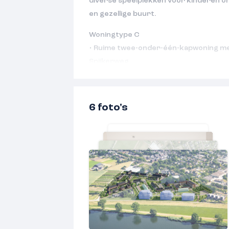
diverse speelplekken voor kinderen on
en gezellige buurt.
Woningtype C
• Ruime twee-onder-één-kapwoning me
Spijkerweg
• Fijne woonkamer en een tuingericht
openslaande deuren
• 3 slaapkamers met mooie raampartije
6 foto's
• Inclusief een volledig ingerichte ba
toiletruimtes met modern sanitair van 
• Tweede verdieping nog vrij indeelbaa
technische ruimte
• Brede tuin met achterom en plaats v
elkaar op eigen terrein
• Compleet en hoogwaardig afwerking
uitbreidingsmogelijkheden
• Energieneutraal en gasloos wonen doo