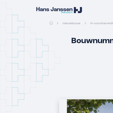
nieuwbouw
in-voorbereidi
Bouwnummer