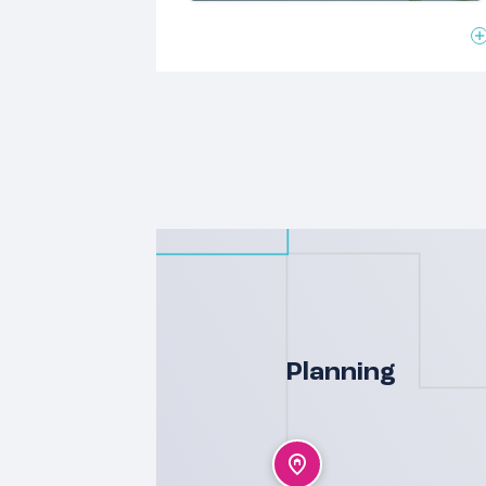
uitstekende isolatie, zonnepanelen,
een luchtwarmtepomp, vloerverwarmin
Bekijk de projectwebsite molenhoek-z
informatie of neem contact op met de 
nieuwsbrief blijf je op de hoogte van d
Planning