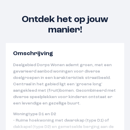
Ontdek het op jouw
manier!
Omschrijving
Deelgebied Dorps Wonen ademt groen, met een
gevarieerd aanbod woningen voor diverse
doelgroepen in een karakteristiek straatbeeld.
Centraal in het gebied ligt een ‘groene long’
aangekleed met (fruit)bomen. Gecombineerd met
diverse speelplekken voor kinderen ontstaat er
een levendige en gezellige buurt.
Woningtype D1 en D2
• Ruime hoekwoning met dwarskap (type D1) of
dakkapel (type D2) en gemetselde berging aan de