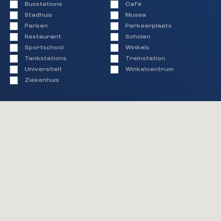
Busstations
Café
Stadhuis
Musea
Parken
Parkeerplaats
Restaurant
Scholen
Sportschool
Winkels
Tankstations
Treinstation
Universiteit
Winkelcentrum
Ziekenhuis