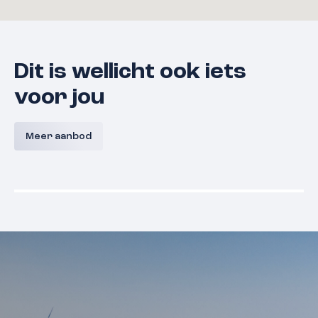
Dit is wellicht ook iets
voor jou
Bouwnummer 9 A,
Bouwnum
Westerkanaaldijk 9A, Malden
Westerka
Meer aanbod
Malden
Prijs nog niet bekend
Prijs nog
Beschikbaar
Beschikba