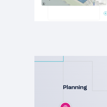
vloerverwarming en vloerkoeling
Bekijk de projectwebsite molenhoek-z
informatie of neem contact op met de 
nieuwsbrief blijf je op de hoogte van d
Planning