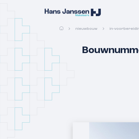
nieuwbouw
in-voorbereidi
Bouwnummer 