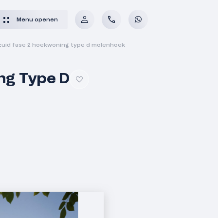
Menu openen
id fase 2 hoekwoning type d molenhoek
ng Type D