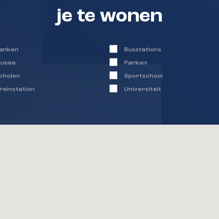
je te wonen
anken
Busstations
usea
Parken
cholen
Sportschool
reinstation
Universiteit