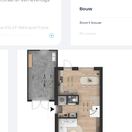
tstaat er een levendige
Bouw
Soort bouw
e D1) of dakkapel (type
Bouwjaar
trale groenzone
gplattegrond
Oppervlakten
tuingerichte leefkeuken
oor een inloopkast
Woonoppervlakte
ir van Villeroy & Boch en
Indeling
r, met een afgesloten
Aantal kamers
rtuin
Aantal woonlagen
nder het uitbouwen van
Voorzieningen
r balansventilatie,
Isolatie
een luchtwarmtepomp,