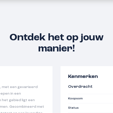
Ontdek het op jouw
manier!
Kenmerken
Overdracht
, met een gevarieerd
epen in een
Koopsom
 het gebied ligt een
bomen. Gecombineerd met
Status