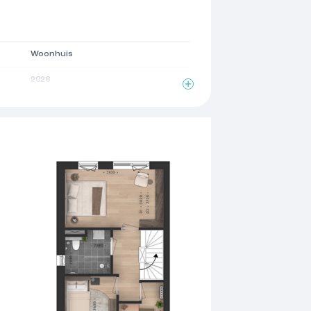
Woonhuis
2026
2
128 m
4 kamers
3 woonlagen
Zonnepanelen, balansventilatie
Volledig geisoleerd