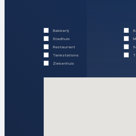
Bakkerij
B
Stadhuis
M
Restaurant
S
Tankstations
T
Ziekenhuis