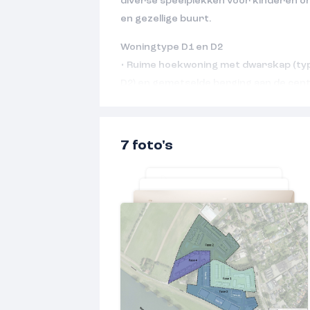
diverse speelplekken voor kinderen on
en gezellige buurt.
Woningtype D1 en D2
• Ruime hoekwoning met dwarskap (typ
D2) en gemetselde berging aan de cen
• Met een praktische U-vormige wonin
• Woonkamer aan de voorzijde en een 
• 3 slaapkamers met de mogelijkheid v
7 foto's
• Badkamer en toilet met modern sanita
de mogelijkheid voor een ligbad
• Tweede verdieping nog vrij indeelbaa
technische ruimte
• Met eigen oprit en een zonnige achte
• Diverse keuzeopties mogelijk, waaro
de begane grond
• Energieneutraal en gasloos wonen doo
uitstekende isolatie, zonnepanelen, 