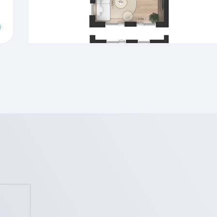
Verwarming
uid.nl voor meer
makelaars. Via de
e ontwikkelingen.