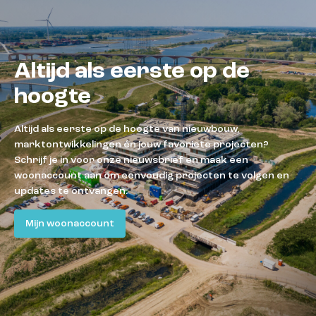
Altijd als eerste op de
hoogte
Altijd als eerste op de hoogte van nieuwbouw,
marktontwikkelingen én jouw favoriete projecten?
Schrijf je in voor onze nieuwsbrief en maak een
woonaccount aan om eenvoudig projecten te volgen en
updates te ontvangen.
Mijn woonaccount