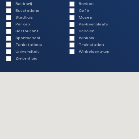
Bakkerij
Banken
Busstations
Café
Stadhuis
Musea
Parken
Parkeerplaats
Restaurant
Scholen
Sportschool
Winkels
Tankstations
Treinstation
Universiteit
Winkelcentrum
Ziekenhuis