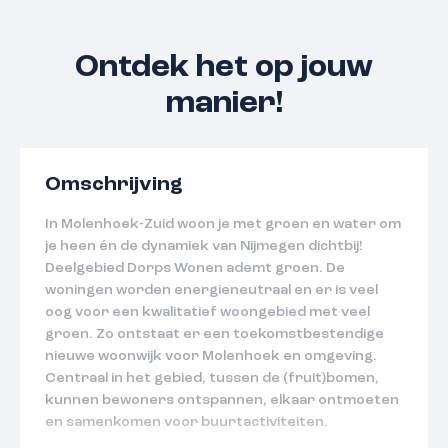
Ontdek het op jouw
manier!
Omschrijving
In Molenhoek-Zuid woon je met groen en water om
je heen én de dynamiek van Nijmegen dichtbij!
Deelgebied Dorps Wonen ademt groen. De
woningen worden energieneutraal en er is veel
oog voor een kwalitatief woongebied met veel
groen. Zo ontstaat er een toekomstbestendige
nieuwe woonwijk voor Molenhoek en omgeving.
Centraal in het gebied, tussen de (fruit)bomen,
kunnen bewoners ontspannen, elkaar ontmoeten
en samenkomen voor buurtactiviteiten.