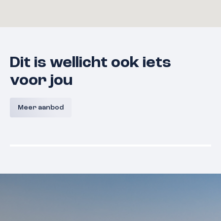
Dit is wellicht ook iets
voor jou
Bouwnummer 9 A,
Bouwnum
Westerkanaaldijk 9A, Malden
Westerka
Meer aanbod
Malden
Prijs nog niet bekend
Prijs nog
Beschikbaar
Beschikba