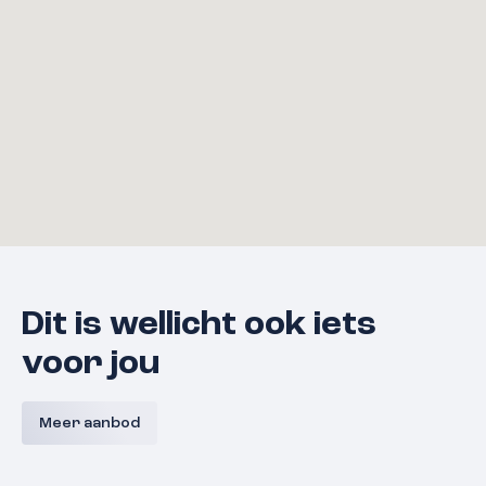
Dit is wellicht ook iets
voor jou
Bouwnummer 9 A,
Bouwnum
Westerkanaaldijk 9A, Malden
Westerka
Meer aanbod
Malden
Prijs nog niet bekend
Prijs nog