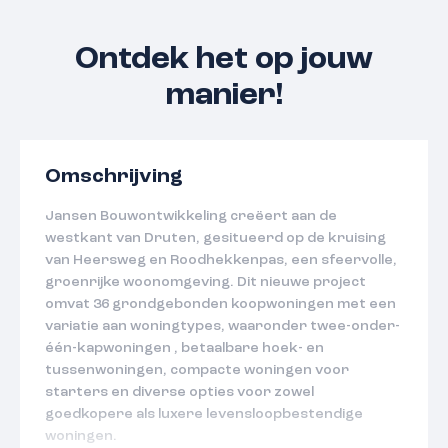
Ontdek het op jouw
manier!
Omschrijving
Jansen Bouwontwikkeling creëert aan de
westkant van Druten, gesitueerd op de kruising
van Heersweg en Roodhekkenpas, een sfeervolle,
groenrijke woonomgeving. Dit nieuwe project
omvat 36 grondgebonden koopwoningen met een
variatie aan woningtypes, waaronder twee-onder-
één-kapwoningen , betaalbare hoek- en
tussenwoningen, compacte woningen voor
starters en diverse opties voor zowel
goedkopere als luxere levensloopbestendige
woningen.