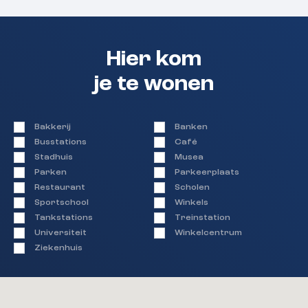
Hier kom
je te wonen
Bakkerij
Banken
Busstations
Café
Stadhuis
Musea
Parken
Parkeerplaats
Restaurant
Scholen
Sportschool
Winkels
Tankstations
Treinstation
Universiteit
Winkelcentrum
Ziekenhuis