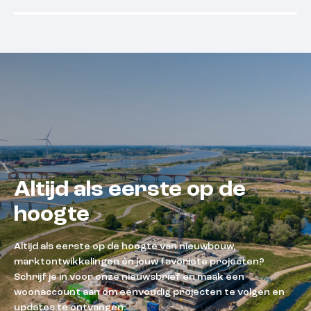
Beschikbaar
Beschikba
Altijd als eerste op de
hoogte
Altijd als eerste op de hoogte van nieuwbouw,
marktontwikkelingen én jouw favoriete projecten?
Schrijf je in voor onze nieuwsbrief en maak een
woonaccount aan om eenvoudig projecten te volgen en
updates te ontvangen.