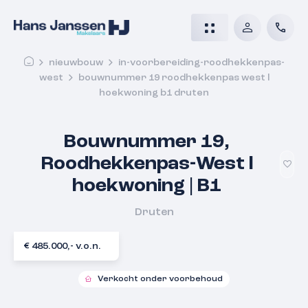
nieuwbouw
in-voorbereiding-roodhekkenpas-
west
bouwnummer 19 roodhekkenpas west l
hoekwoning b1 druten
Bouwnummer 19,
Roodhekkenpas-West l
hoekwoning | B1
Druten
€ 485.000,- v.o.n.
Verkocht onder voorbehoud