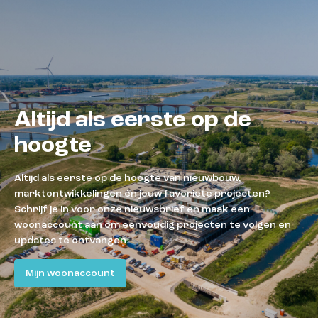
Altijd als eerste op de
hoogte
Altijd als eerste op de hoogte van nieuwbouw,
marktontwikkelingen én jouw favoriete projecten?
Schrijf je in voor onze nieuwsbrief en maak een
woonaccount aan om eenvoudig projecten te volgen en
updates te ontvangen.
Mijn woonaccount