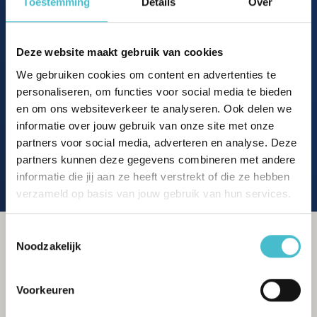
Toestemming
Details
Over
je te wonen
Deze website maakt gebruik van cookies
Bakkerij
Banken
We gebruiken cookies om content en advertenties te
Busstations
Café
Stadhuis
Musea
personaliseren, om functies voor social media te bieden
Parken
Parkeerplaats
en om ons websiteverkeer te analyseren. Ook delen we
Restaurant
Scholen
informatie over jouw gebruik van onze site met onze
Sportschool
Winkels
partners voor social media, adverteren en analyse. Deze
Tankstations
Treinstation
partners kunnen deze gegevens combineren met andere
Universiteit
Winkelcentrum
informatie die jij aan ze heeft verstrekt of die ze hebben
Ziekenhuis
verzameld op basis van jouw gebruik van hun services.
Toestemmingsselectie
Noodzakelijk
Voorkeuren