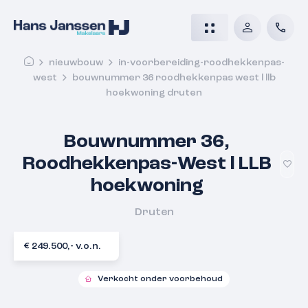
nieuwbouw
in-voorbereiding-roodhekkenpas-
west
bouwnummer 36 roodhekkenpas west l llb
hoekwoning druten
Bouwnummer 36,
Roodhekkenpas-West l LLB
hoekwoning
Druten
€ 249.500,- v.o.n.
Verkocht onder voorbehoud