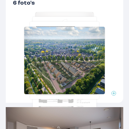
6 foto's
Indeling
Aantal kamers
2 kamers
Aantal woonlagen
2 woonlagen
Mechanische ventilatie,
Voorzieningen
zonnepanelen,
balansventilatie
Isolatie
Volledig geisoleerd
Vloerverwarming
Verwarming
gedeeltelijk, warmtepomp,
warmte terugwininstallatie