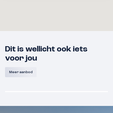
Dit is wellicht ook iets
voor jou
Bouwnummer 9 A,
Bouwnum
Westerkanaaldijk 9A, Malden
Westerka
Meer aanbod
Malden
Prijs nog niet bekend
Prijs nog
Beschikbaar
Beschikba