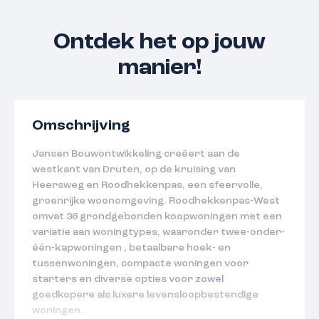
Ontdek het op jouw
manier!
Omschrijving
Jansen Bouwontwikkeling creëert aan de
westkant van Druten, op de kruising van
Heersweg en Roodhekkenpas, een sfeervolle,
groenrijke woonomgeving. Roodhekkenpas-West
omvat 36 grondgebonden koopwoningen met een
variatie aan woningtypes, waaronder twee-onder-
één-kapwoningen , betaalbare hoek- en
tussenwoningen, compacte woningen voor
starters en diverse opties voor zowel
goedkopere als luxere levensloopbestendige
woningen.