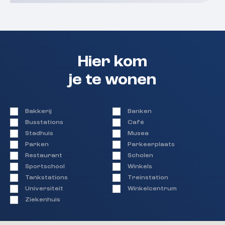
Hier kom
je te wonen
Bakkerij
Banken
Busstations
Café
Stadhuis
Musea
Parken
Parkeerplaats
Restaurant
Scholen
Sportschool
Winkels
Tankstations
Treinstation
Universiteit
Winkelcentrum
Ziekenhuis