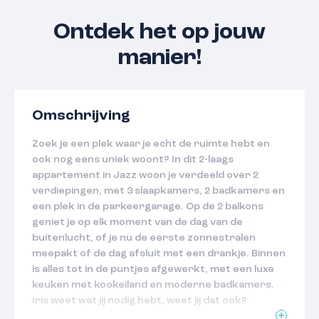
Ontdek het op jouw
manier!
Omschrijving
Zoek je een plek waar je echt de ruimte hebt en
ook nog eens uniek woont? In dit 2-laags
appartement in Jazz woon je verdeeld over 2
verdiepingen, met 3 slaapkamers, 2 badkamers en
een plek in de parkeergarage. Op de 2 balkons
geniet je op elk moment van de dag van de
buitenlucht, of je nu de eerste zonnestralen
meepakt of de dag afsluit met een drankje. Binnen
is alles tot in de puntjes afgewerkt, met een luxe
keuken met kookeiland en moderne badkamers.
Iris weet wat jij nodig hebt, weet jij dat ook?