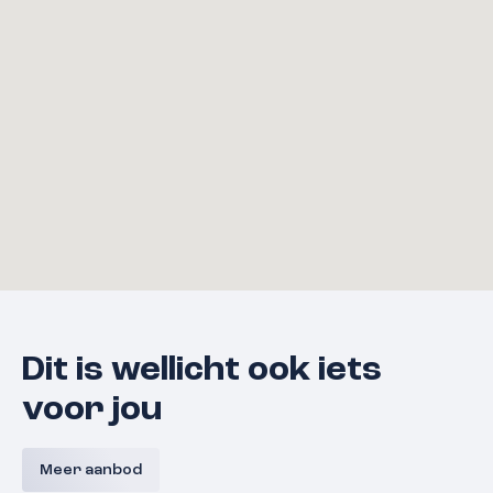
Dit is wellicht ook iets
voor jou
Bouwnummer 9 A,
Bouwnum
Westerkanaaldijk 9A, Malden
Westerka
Meer aanbod
Malden
Prijs nog niet bekend
Prijs nog