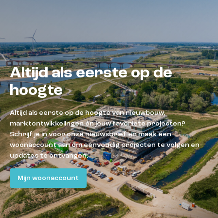
Altijd als eerste op de
hoogte
Altijd als eerste op de hoogte van nieuwbouw,
marktontwikkelingen én jouw favoriete projecten?
Schrijf je in voor onze nieuwsbrief en maak een
woonaccount aan om eenvoudig projecten te volgen en
updates te ontvangen.
Mijn woonaccount