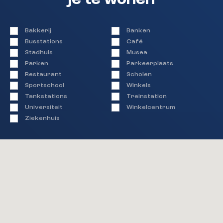
je te wonen
Bakkerij
Banken
Busstations
Café
Stadhuis
Musea
Parken
Parkeerplaats
Restaurant
Scholen
Sportschool
Winkels
Tankstations
Treinstation
Universiteit
Winkelcentrum
Ziekenhuis