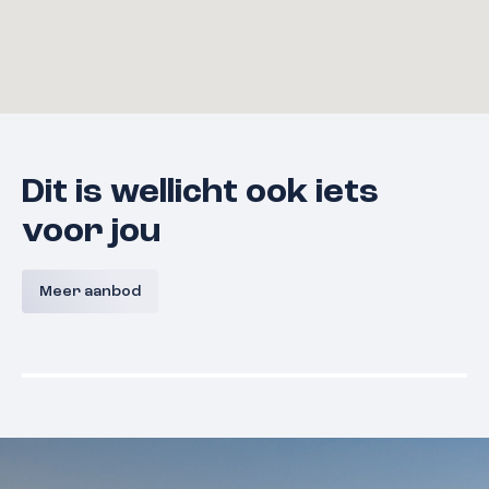
Dit is wellicht ook iets
voor jou
Bouwnummer 9 A,
Bouwnum
Westerkanaaldijk 9A, Malden
Westerka
Meer aanbod
Malden
Prijs nog niet bekend
Prijs nog
Beschikbaar
Beschikba