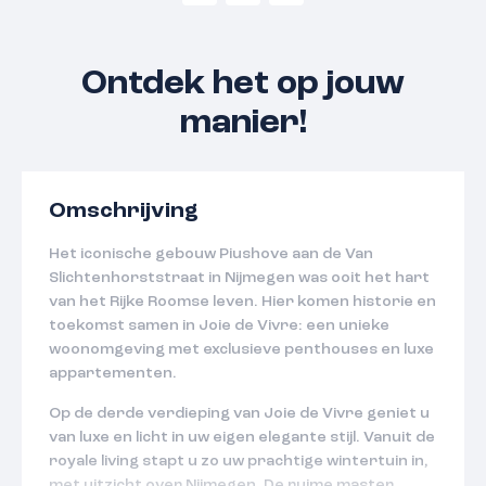
Ontdek het op jouw
manier!
Omschrijving
Het iconische gebouw Piushove aan de Van
Slichtenhorststraat in Nijmegen was ooit het hart
van het Rijke Roomse leven. Hier komen historie en
toekomst samen in Joie de Vivre: een unieke
woonomgeving met exclusieve penthouses en luxe
appartementen.
Op de derde verdieping van Joie de Vivre geniet u
van luxe en licht in uw eigen elegante stijl. Vanuit de
royale living stapt u zo uw prachtige wintertuin in,
met uitzicht over Nijmegen. De ruime master