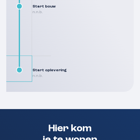
Start bouw
n.n.b.
Start oplevering
n.n.b.
Hier kom