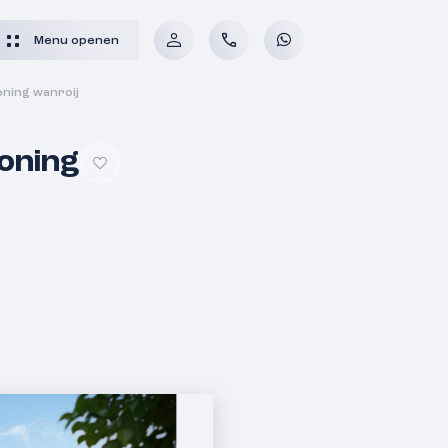
Menu openen
ning wanroij
oning