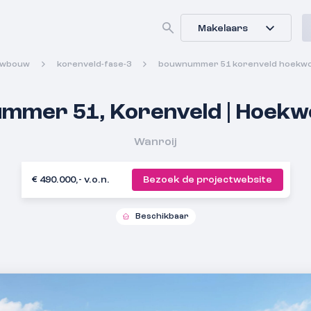
Makelaars
uwbouw
korenveld-fase-3
bouwnummer 51 korenveld hoekwo
mmer 51, Korenveld | Hoekw
Wanroij
€ 490.000,- v.o.n.
Bezoek de projectwebsite
Beschikbaar