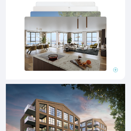
We begrijpen het heel goed als je de nodige vragen
Overig
hebt. De antwoorden op de meest gestelde
vragen zijn alvast op de projectwebsite op een
Aantal bouwnummers
18
rijtje gezet. Zit jouw vraag er niet bij? Neem dan
contact met de makelaars op.
Er zijn nog enkele appartementen van fase 1 (De
Werf en Het Schip)beschikbaar. Schrijf je in op het
appartement van jouw voorkeur of neem direct
contact op met één van de betrokken makelaars.
Blijf je graag geïnformeerd over de voortgang?
Meld je aan voor de nieuwsbrief via de
projectwebsite woneninkraanbaan.nl