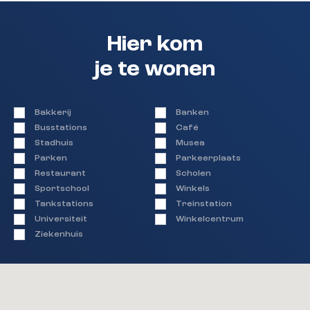
Hier kom
je te wonen
Bakkerij
Banken
Busstations
Café
Stadhuis
Musea
Parken
Parkeerplaats
Restaurant
Scholen
Sportschool
Winkels
Tankstations
Treinstation
Universiteit
Winkelcentrum
Ziekenhuis