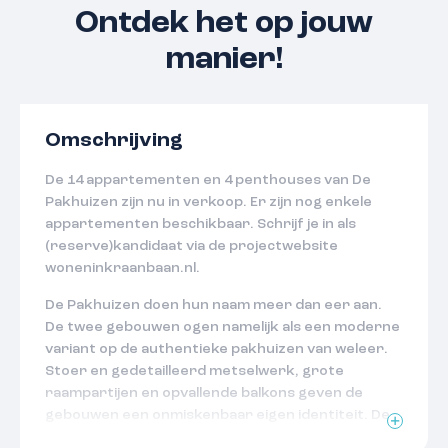
Ontdek het op jouw
manier!
Omschrijving
De 14 appartementen en 4 penthouses van De
Pakhuizen zijn nu in verkoop. Er zijn nog enkele
appartementen beschikbaar. Schrijf je in als
(reserve)kandidaat via de projectwebsite
woneninkraanbaan.nl.
De Pakhuizen doen hun naam meer dan eer aan.
De twee gebouwen ogen namelijk als een moderne
variant op de authentieke pakhuizen van weleer.
Stoer en gedetailleerd metselwerk, grote
raampartijen en opvallende balkons geven de
gebouwen een onmiskenbaar eigen identiteit. De
14 appartementen en 4 penthouses in De