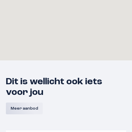
Dit is wellicht ook iets
voor jou
Kraanbaan fase 1
Kraanbaa
6658 KA
Beneden-
€ 489.000,- t/m € 829.500,-
€ 685.000,
Meer aanbod
leeuwen
Volledig verkocht
In verkoo