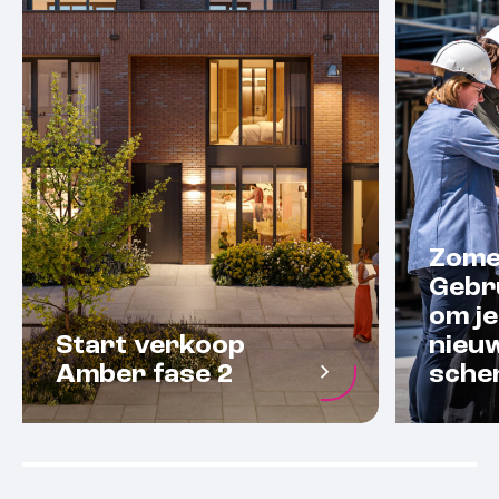
Zome
Gebr
om je
Start verkoop
nieu
Amber fase 2
scher