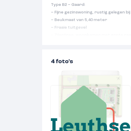
Type B2 – Gaard:
– Fijne gezinswoning, rustig gelegen bij
– Beukmaat van 5,40 meter
– Fraaie tuitgevel
– Zijentree, woonkamer met grote raa
tuingerichte leefkeuken
– 3 slaapkamers
– Inclusief een volledig ingerichte bad
4 foto's
modern sanitair van Villeroy & Boch
– Vrij indeelbare tweede verdieping
– Parkeren in het parkeerhof voor of 
– Diverse keuzeopties mogelijk waaro
de begane grond
– Energieneutraal en gasloos wonen me
uitstekende isolatie, zonnepanelen, e
warmtepomp, vloerverwarming én vlo
Het project omvat in totaal 27 woninge