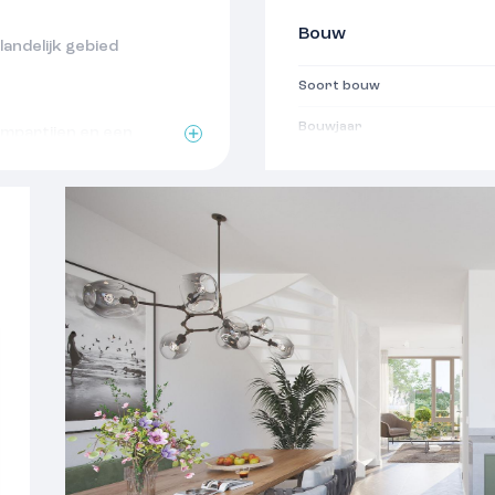
Bouw
 landelijk gebied
Soort bouw
Bouwjaar
mpartijen en een
Oppervlakten
kamer en toilet met
Woonoppervlakte
Indeling
naast de woning
nder het uitbouwen van
Aantal kamers
Aantal woonlagen
t balansventilatie,
en lucht-water
Voorzieningen
erkoeling
Isolatie
n, waarvan 17