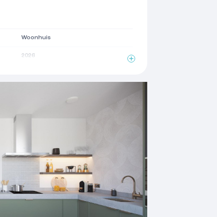
Woonhuis
2026
2
126 m
4 kamers
3 woonlagen
Zonnepanelen, balansventilatie
Volledig geisoleerd