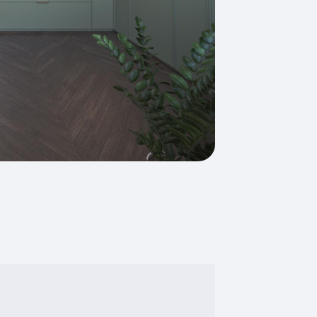
Vloerverwarming gedeeltelijk,
warmtepomp