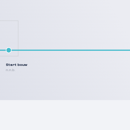
Start bouw
n.n.b.