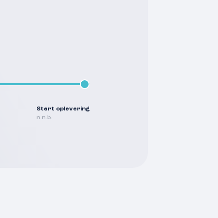
Start oplevering
n.n.b.