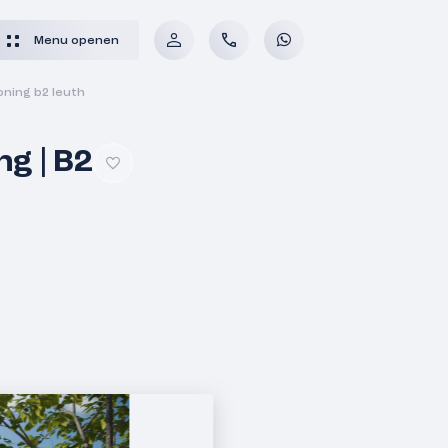
Menu openen
ning b2 leuth
g | B2