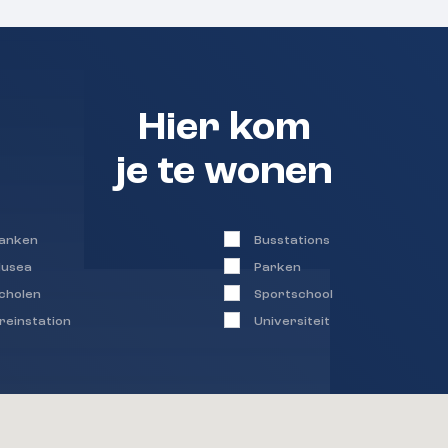
Hier kom
je te wonen
anken
Busstations
usea
Parken
cholen
Sportschool
reinstation
Universiteit