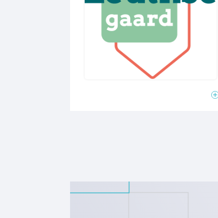
koopwoningen: 4 twee-onder-één-kapw
tussenwoningen en 4 hoek- en tussen
regeling. Met de koopwoningen van Leu
alleen comfortabel, maar ook bijzonde
woningen zijn energieneutraal met ene
woont gasloos met balansventilatie, uit
zonnepanelen, een lucht-water warm
en vloerkoeling.
Bekijk de projectwebsite: nieuwbouwle
voor meer informatie of neem contact