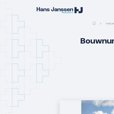
nieu
Bouwnum