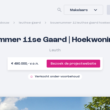
Makelaars
wbouw
leuthse-gaard
bouwnummer 11 leuthse gaard hoekwo
mer 11se Gaard | Hoekwonin
Leuth
€ 490.000,- v.o.n.
Bezoek de projectwebsite
Verkocht onder voorbehoud