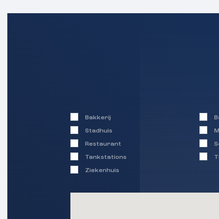
Bakkerij
B
Stadhuis
M
Restaurant
S
Tankstations
T
Ziekenhuis