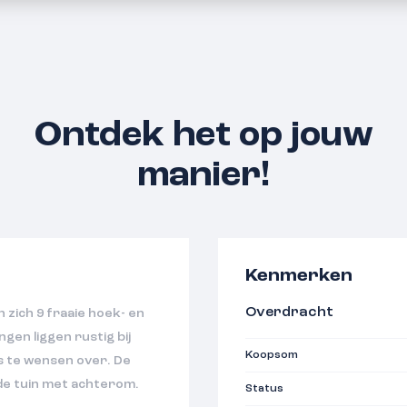
Ontdek het op jouw
manier!
Kenmerken
Overdracht
 zich 9 fraaie hoek- en
en liggen rustig bij
Koopsom
ets te wensen over. De
de tuin met achterom.
Status