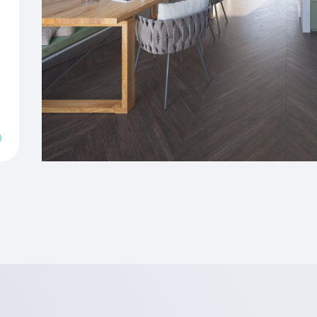
oningen, 9 hoek- en
Verwarming
woningen met KoopStart-
thse Gaard woon je niet
r duurzaam. Alle
rgielabel A++++. Je
stekende isolatie,
tepomp, vloerverwarming
uth.nl/nl/leuthse-gaard
 op met de makelaars.