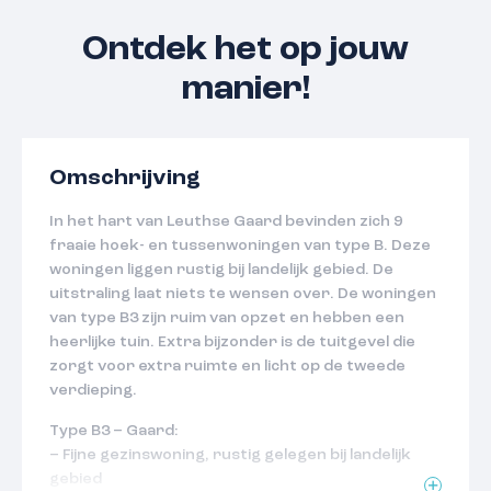
Ontdek het op jouw
manier!
Omschrijving
In het hart van Leuthse Gaard bevinden zich 9
fraaie hoek- en tussenwoningen van type B. Deze
woningen liggen rustig bij landelijk gebied. De
uitstraling laat niets te wensen over. De woningen
van type B3 zijn ruim van opzet en hebben een
heerlijke tuin. Extra bijzonder is de tuitgevel die
zorgt voor extra ruimte en licht op de tweede
verdieping.
Type B3 – Gaard:
– Fijne gezinswoning, rustig gelegen bij landelijk
gebied