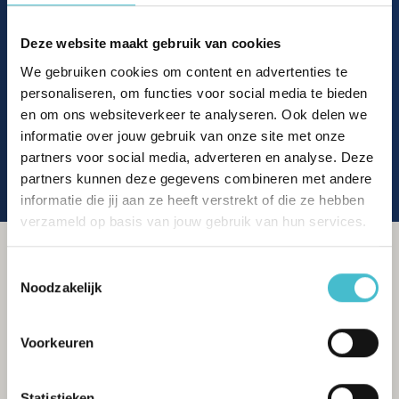
Bakkerij
Banken
Deze website maakt gebruik van cookies
Busstations
Café
Stadhuis
Musea
We gebruiken cookies om content en advertenties te
Parken
Parkeerplaats
personaliseren, om functies voor social media te bieden
Restaurant
Scholen
en om ons websiteverkeer te analyseren. Ook delen we
Sportschool
Winkels
informatie over jouw gebruik van onze site met onze
Tankstations
Treinstation
partners voor social media, adverteren en analyse. Deze
Universiteit
Winkelcentrum
partners kunnen deze gegevens combineren met andere
Ziekenhuis
informatie die jij aan ze heeft verstrekt of die ze hebben
verzameld op basis van jouw gebruik van hun services.
Toestemmingsselectie
Noodzakelijk
Voorkeuren
Statistieken