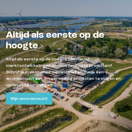
Altijd als eerste op de
hoogte
Altijd als eerste op de hoogte van nieuwbouw,
marktontwikkelingen én jouw favoriete projecten?
Schrijf je in voor onze nieuwsbrief en maak een
woonaccount aan om eenvoudig projecten te volgen en
updates te ontvangen.
Mijn woonaccount