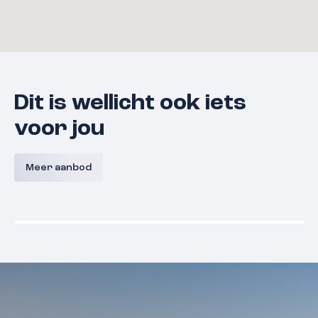
Dit is wellicht ook iets
voor jou
Bouwnummer 9 A,
Bouwnum
Westerkanaaldijk 9A, Malden
Westerka
Meer aanbod
Malden
Prijs nog niet bekend
Prijs nog
Beschikbaar
Beschikba