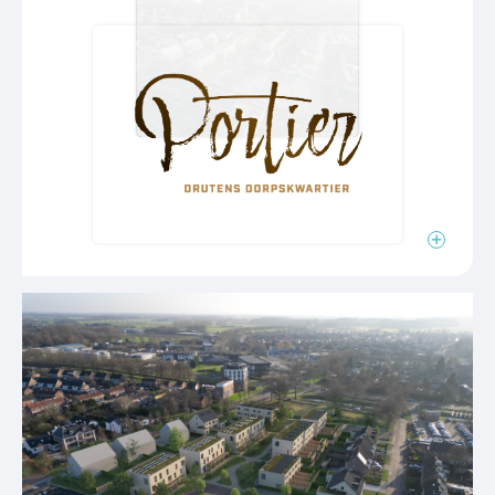
Ben je geïnteresseerd in de grondgebonden
woningen? Meld je dan aan voor de nieuwsbrief via
woningen-portierdruten.nl
De verkoop van de 40 koopappartementen is
reeds gestart! De officiële inschrijfperiode liep t/m
10 november, maar geen zorgen. Je kunt je nog
inschrijven voor de beschikbare bouwnummers of
als reservekandidaat voor de bouwnummers die
onder optie staan. Schrijf je in via portierdruten.nl
om op de hoogte te blijven.