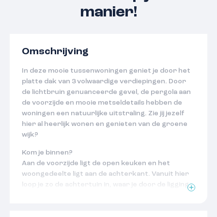
manier!
Omschrijving
In deze mooie tussenwoningen geniet je door het
platte dak van 3 volwaardige verdiepingen. Door
de lichtbruin genuanceerde gevel, de pergola aan
de voorzijde en mooie metseldetails hebben de
woningen een natuurlijke uitstraling. Zie jij jezelf
hier al heerlijk wonen en genieten van de groene
wijk?
Kom je binnen?
Aan de voorzijde ligt de open keuken en het
woongedeelte ligt aan de achterkant. Vanuit hier
loop je zo de achtertuin in, waar je door de ligging
op het oosten van de ochtendzon profiteert. In
het midden ligt de hal met een apart toilet. Op de
eerste verdieping bevinden zich 2 slaapkamers en