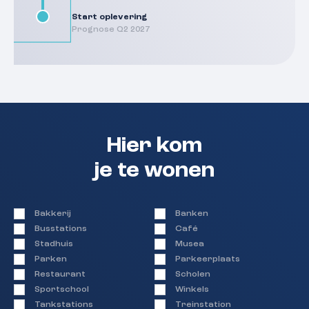
Start oplevering
Prognose Q2 2027
Hier kom
je te wonen
Bakkerij
Banken
Busstations
Café
Stadhuis
Musea
Parken
Parkeerplaats
Restaurant
Scholen
Sportschool
Winkels
Tankstations
Treinstation