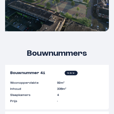
Bouwnummers
Bouwnummer 41
v.o.v.
Woonoppervlakte
92m²
Inhoud
338m²
Slaapkamers
4
Prijs
-