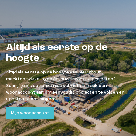
Altijd als eerste op de
hoogte
Altijd als eerste op de hoogte van nieuwbouw,
marktontwikkelingen én jouw favoriete projecten?
Schrijf je in voor onze nieuwsbrief en maak een
woonaccount aan om eenvoudig projecten te volgen en
updates te ontvangen.
Mijn woonaccount