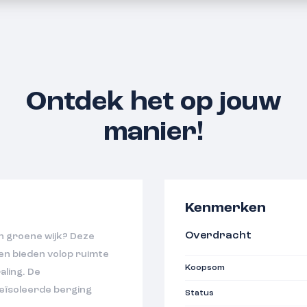
Ontdek het op jouw
manier!
Kenmerken
Overdracht
een groene wijk? Deze
n bieden volop ruimte
Koopsom
aling. De
geïsoleerde berging
Status