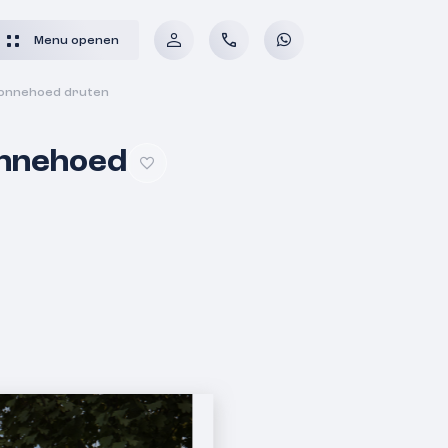
Menu openen
zonnehoed druten
onnehoed