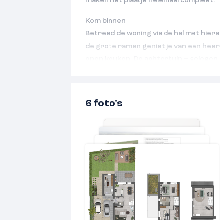
maken het plaatje helemaal compleet.
Kom binnen
Betreed de woning via de hal met hiera
de grote ramen geniet je van een heer
open keuken. De achtertuin – gelegen 
perfect voor lange zomeravonden of e
Op de eerste verdieping vind je de ba
wastafel en toilet. Ook liggen hier 3 s
6 foto's
gezin, met de master slaapkamer over
de woning. Hier word je iedere dag ui
mooi uitzicht over de groene wijk. De 
naar wens indelen, zoals met een vier
werkkamer.
• Veel woonruimte en mooie natuurlijke
• Achtertuin op het westen voor veel 
avond
• Bnr. 12 heeft een zij-entree, bij bnr. 