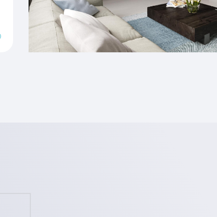
Verwarming
laats op eigen terrein
ne woonwijk bij in
ligt aan de westkant van
onden woningen? Meld je
gen-portierdruten.nl