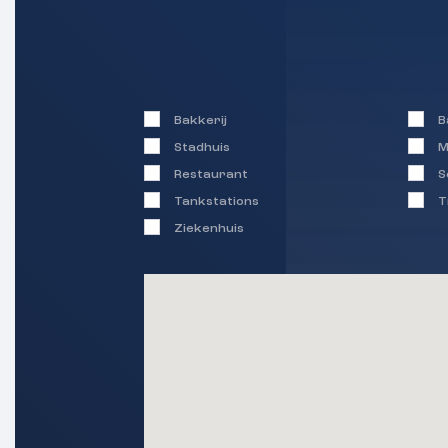
Bakkerij
B
Stadhuis
M
Restaurant
S
Tankstations
T
Ziekenhuis