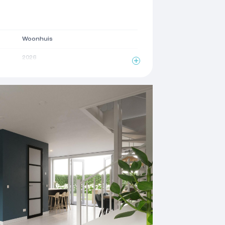
Woonhuis
2026
2
164 m
4 kamers
3 woonlagen
Mechanische ventilatie
Volledig geisoleerd