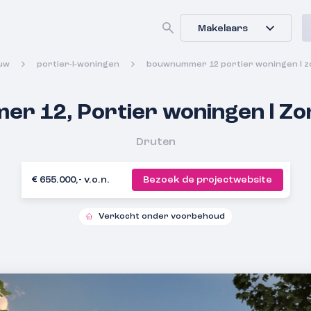
Makelaars
uw
portier-l-woningen
bouwnummer 12 portier woningen l 
r 12, Portier woningen l Z
Druten
€ 655.000,- v.o.n.
Bezoek de projectwebsite
Verkocht onder voorbehoud