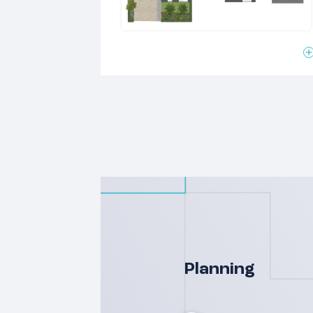
voorzijde
• Met geïsoleerde berging en parkeerp
Met Portier komt er een prachtige groe
Druten. De projectlocatie van Portier 
het dorpscentrum.
Ben je geïnteresseerd in de grondgeb
dan aan voor de nieuwsbrief via wonin
Planning