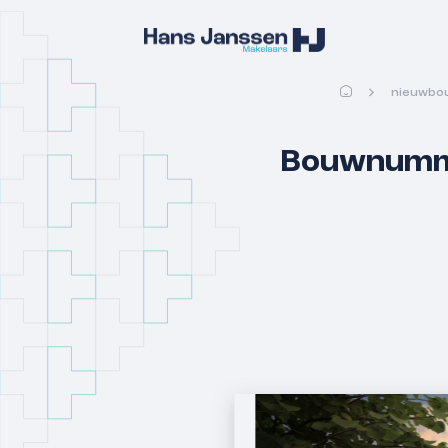
nieuwbo
Bouwnumme