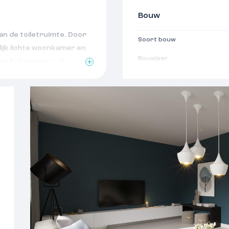
Bouw
an de toiletruimte. Door
Soort bouw
lijk lichte woonkamer en
Bouwjaar
op het westen – is
en gezellige barbecue.
Oppervlakten
dkamer met inloopdouche,
laapkamers voor het hele
Woonoppervlakte
 de gehele breedte van
tgerust wakker met een
Indeling
tweede verdieping kun je
de slaapkamer of een
Aantal kamers
Aantal woonlagen
 uitstraling
Voorzieningen
zon in de namiddag en
Isolatie
13 zit de entree aan de