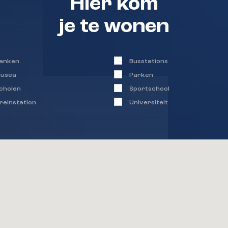
Hier kom
je te wonen
anken
Busstations
usea
Parken
cholen
Sportschool
reinstation
Universiteit