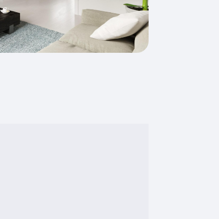
Vloerverwarming gedeeltelijk,
warmtepomp