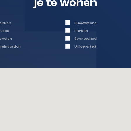
je te wonen
anken
Busstations
usea
Parken
cholen
Sportschool
reinstation
Universiteit