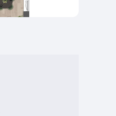
Vloerverwarming gedeeltelijk,
warmtepomp
Centrale voorziening