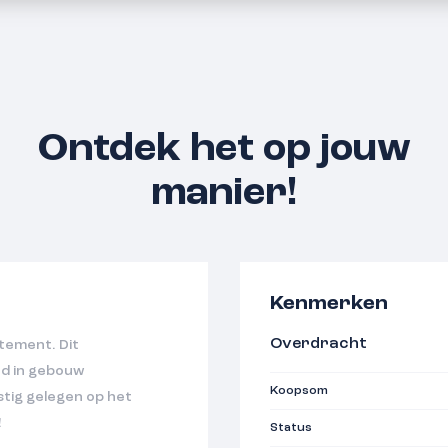
Ontdek het op jouw
manier!
Kenmerken
Overdracht
tement. Dit
nd in gebouw
Koopsom
tig gelegen op het
!
Status