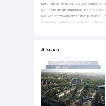
Met riante living en keuken nodigt dit 
genieten en ontspannen. Door de open
keuken en woonkamer kun je deze ruim
manieren indelen en benutten. Ontwaak
comfortabele slaapkamers en verfris j
Een apart toilet en een handige techn
plaatje compleet. Door de vele raampa
lekker licht. Welkom thuis!
5 foto's