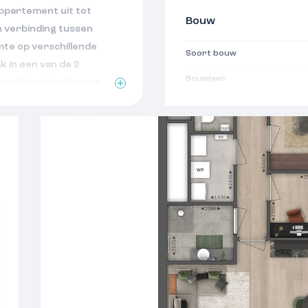
appartement uit tot
Bouw
 verbinding tussen
te op verschillende
Soort bouw
 in een van de 2
Bouwjaar
ezelf in de badkamer.
ische ruimte maken het
Oppervlakten
rtijen is het appartement
Woonoppervlakte
Indeling
Aantal kamers
Aantal woonlagen
Voorzieningen
Isolatie