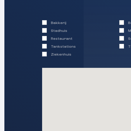
Bakkerij
B
Stadhuis
M
Restaurant
S
Tankstations
T
Ziekenhuis