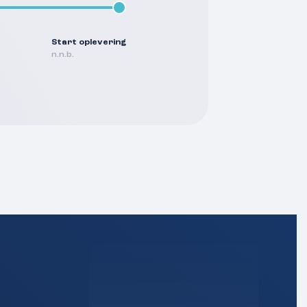
Start oplevering
n.n.b.