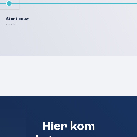
Start bouw
n.n.b.
Hier kom