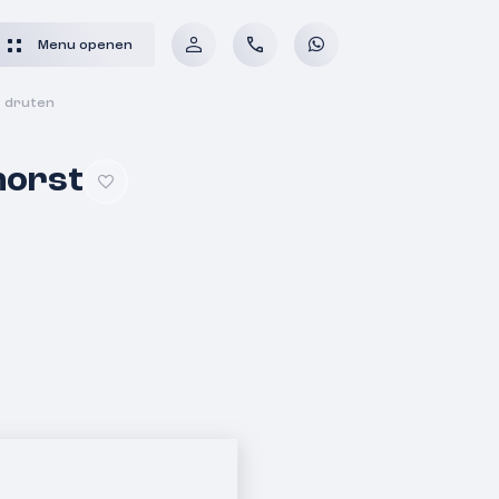
Menu openen
t druten
horst