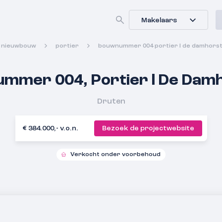
Makelaars
nieuwbouw
portier
bouwnummer 004 portier l de damhors
mmer 004, Portier l De Dam
Druten
€ 384.000,- v.o.n.
Bezoek de projectwebsite
Verkocht onder voorbehoud