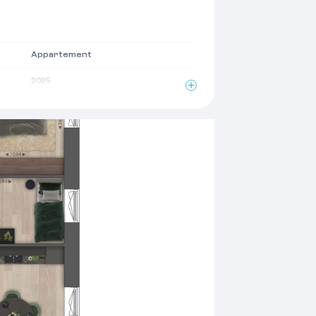
Appartement
2025
2
75 m
3 kamers
1 woonlagen
Mechanische ventilatie, lift
Volledig geisoleerd