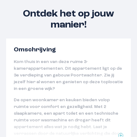
Ontdek het op jouw
manier!
Omschrijving
Kom thuis in een van deze ruime 3-
kamerappartementen. Dit appartement ligt op de
3e verdieping van gebouw Poortwachter. Zie jij
jezelf hier al wonen en genieten op deze toplocatie
in een groene wijk?
De open woonkamer en keuken bieden volop
ruimte voor comfort en gezelligheid. Met 2
slaapkamers, een apart toilet en een technische
ruimte voor wasmachine en droger heeft dit
appartement alles wat je nodig hebt. Laat je
verrassen door de natuurlijke verlichting die door