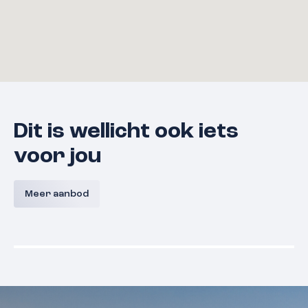
Dit is wellicht ook iets
voor jou
Bouwnummer 9 A,
Bouwnum
Westerkanaaldijk 9A, Malden
Westerka
Meer aanbod
Malden
Prijs nog niet bekend
Prijs nog
Beschikbaar
Beschikba