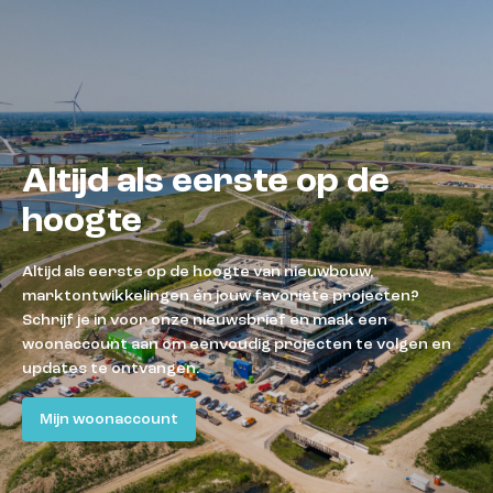
Altijd als eerste op de
hoogte
Altijd als eerste op de hoogte van nieuwbouw,
marktontwikkelingen én jouw favoriete projecten?
Schrijf je in voor onze nieuwsbrief en maak een
woonaccount aan om eenvoudig projecten te volgen en
updates te ontvangen.
Mijn woonaccount