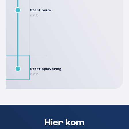
Start bouw
n.n.b.
Start oplevering
n.n.b.
Hier kom