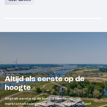
Meer aanbod
Malden
Prijs nog niet bekend
Prijs nog
Beschikbaar
Beschikba
Altijd als eerste op de
hoogte
Altijd als eerste op de hoogte van nieuwbouw,
marktontwikkelingen én jouw favoriete projecten?