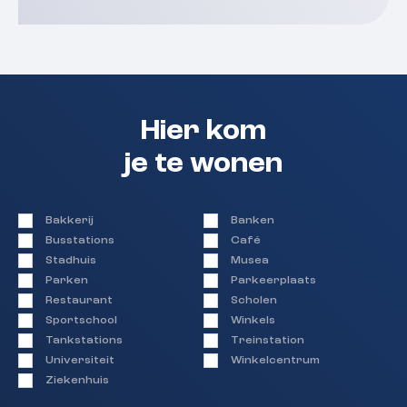
Hier kom
je te wonen
Bakkerij
Banken
Busstations
Café
Stadhuis
Musea
Parken
Parkeerplaats
Restaurant
Scholen
Sportschool
Winkels
Tankstations
Treinstation
Universiteit
Winkelcentrum
Ziekenhuis