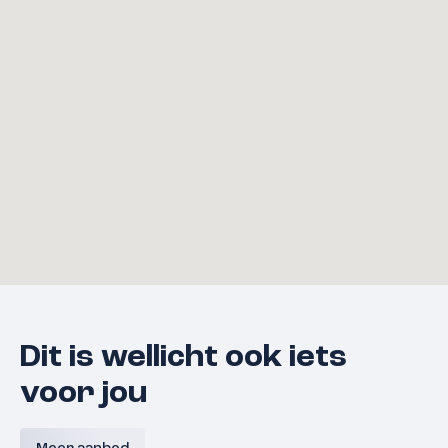
Dit is wellicht ook iets
voor jou
Bouwnummer 9 A,
Bouwnum
Westerkanaaldijk 9A, Malden
Westerka