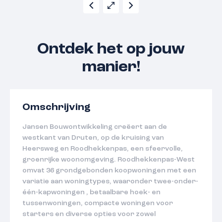
Ontdek het op jouw
manier!
Omschrijving
Jansen Bouwontwikkeling creëert aan de
westkant van Druten, op de kruising van
Heersweg en Roodhekkenpas, een sfeervolle,
groenrijke woonomgeving. Roodhekkenpas-West
omvat 36 grondgebonden koopwoningen met een
variatie aan woningtypes, waaronder twee-onder-
één-kapwoningen , betaalbare hoek- en
tussenwoningen, compacte woningen voor
starters en diverse opties voor zowel