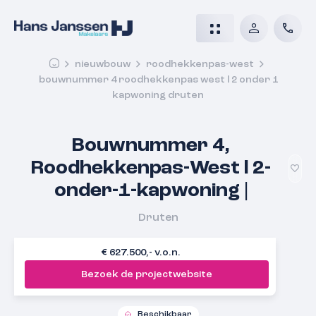
nieuwbouw
roodhekkenpas-west
bouwnummer 4 roodhekkenpas west l 2 onder 1
kapwoning druten
Bouwnummer 4,
Roodhekkenpas-West l 2-
onder-1-kapwoning |
Druten
€ 627.500,- v.o.n.
Bezoek de projectwebsite
Beschikbaar