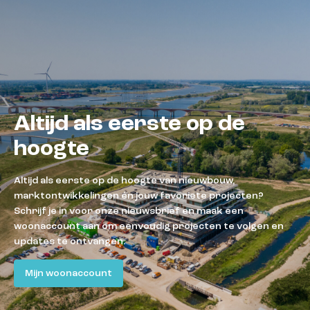
Altijd als eerste op de
hoogte
Altijd als eerste op de hoogte van nieuwbouw,
marktontwikkelingen én jouw favoriete projecten?
Schrijf je in voor onze nieuwsbrief en maak een
woonaccount aan om eenvoudig projecten te volgen en
updates te ontvangen.
Mijn woonaccount