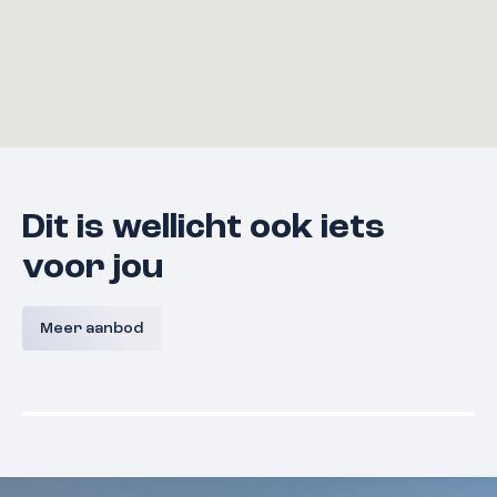
Dit is wellicht ook iets
voor jou
Bouwnummer 9 A,
Bouwnum
Westerkanaaldijk 9A, Malden
Westerka
Meer aanbod
Malden
Prijs nog niet bekend
Prijs nog
Beschikbaar
Beschikba