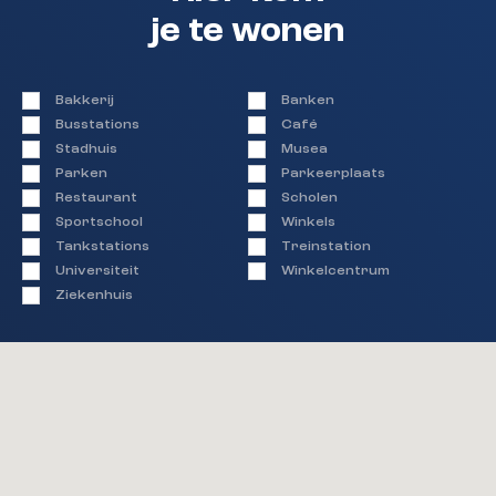
je te wonen
Bakkerij
Banken
Busstations
Café
Stadhuis
Musea
Parken
Parkeerplaats
Restaurant
Scholen
Sportschool
Winkels
Tankstations
Treinstation
Universiteit
Winkelcentrum
Ziekenhuis