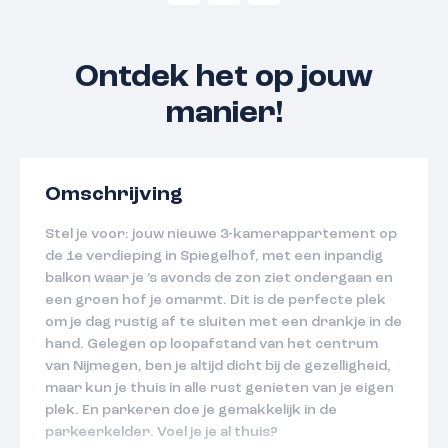
Ontdek het op jouw
manier!
Omschrijving
Stel je voor: jouw nieuwe 3-kamerappartement op
de 1e verdieping in Spiegelhof, met een inpandig
balkon waar je ’s avonds de zon ziet ondergaan en
een groen hof je omarmt. Dit is de perfecte plek
om je dag rustig af te sluiten met een drankje in de
hand. Gelegen op loopafstand van het centrum
van Nijmegen, ben je altijd dicht bij de gezelligheid,
maar kun je thuis in alle rust genieten van je eigen
plek. En parkeren doe je gemakkelijk in de
parkeerkelder. Voel je je al thuis?