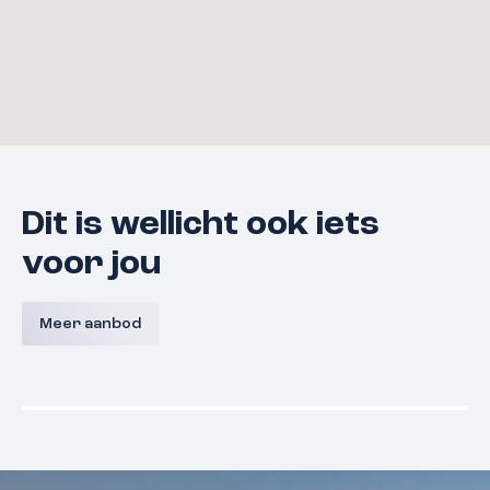
Dit is wellicht ook iets
voor jou
Bouwnummer 9 A,
Bouwnum
Westerkanaaldijk 9A, Malden
Westerka
Meer aanbod
Malden
Prijs nog niet bekend
Prijs nog
Beschikbaar
Beschikba