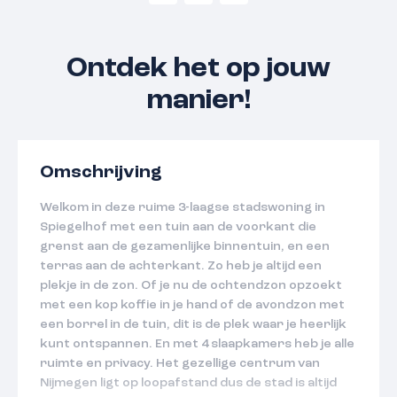
Ontdek het op jouw
manier!
Omschrijving
Welkom in deze ruime 3-laagse stadswoning in
Spiegelhof met een tuin aan de voorkant die
grenst aan de gezamenlijke binnentuin, en een
terras aan de achterkant. Zo heb je altijd een
plekje in de zon. Of je nu de ochtendzon opzoekt
met een kop koffie in je hand of de avondzon met
een borrel in de tuin, dit is de plek waar je heerlijk
kunt ontspannen. En met 4 slaapkamers heb je alle
ruimte en privacy. Het gezellige centrum van
Nijmegen ligt op loopafstand dus de stad is altijd