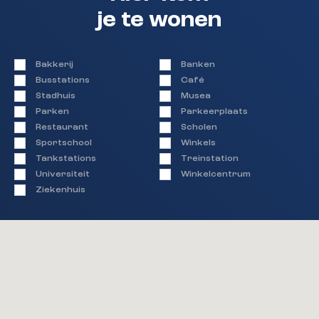
je te wonen
Bakkerij
Banken
Busstations
Café
Stadhuis
Musea
Parken
Parkeerplaats
Restaurant
Scholen
Sportschool
Winkels
Tankstations
Treinstation
Universiteit
Winkelcentrum
Ziekenhuis