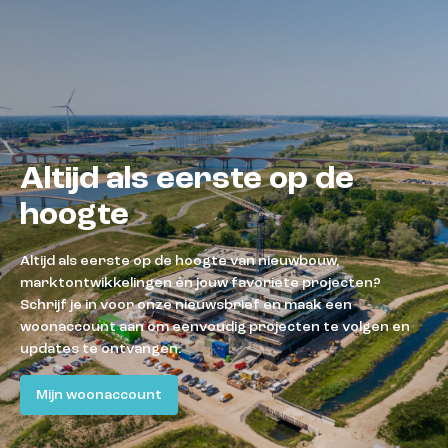
Altijd als eerste op de
hoogte
Altijd als eerste op de hoogte van nieuwbouw,
marktontwikkelingen én jouw favoriete projecten?
Schrijf je in voor onze nieuwsbrief en maak een
woonaccount aan om eenvoudig projecten te volgen en
updates te ontvangen.
Mijn woonaccount