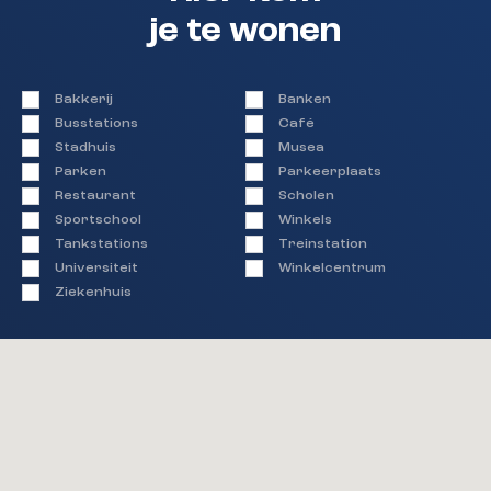
je te wonen
Bakkerij
Banken
Busstations
Café
Stadhuis
Musea
Parken
Parkeerplaats
Restaurant
Scholen
Sportschool
Winkels
Tankstations
Treinstation
Universiteit
Winkelcentrum
Ziekenhuis