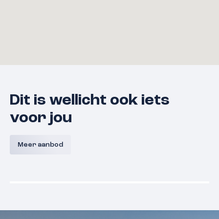
Dit is wellicht ook iets
voor jou
Bouwnummer 9 A,
Bouwnum
Westerkanaaldijk 9A, Malden
Westerka
Meer aanbod
Malden
Prijs nog niet bekend
Prijs nog
Beschikbaar
Beschikba