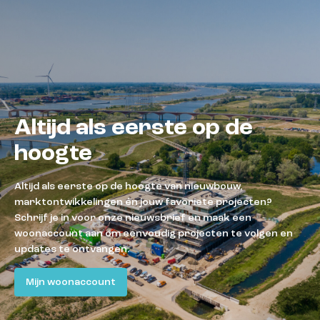
Altijd als eerste op de
hoogte
Altijd als eerste op de hoogte van nieuwbouw,
marktontwikkelingen én jouw favoriete projecten?
Schrijf je in voor onze nieuwsbrief en maak een
woonaccount aan om eenvoudig projecten te volgen en
updates te ontvangen.
Mijn woonaccount