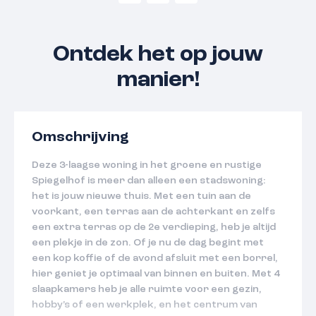
Ontdek het op jouw
manier!
Omschrijving
Deze 3-laagse woning in het groene en rustige
Spiegelhof is meer dan alleen een stadswoning:
het is jouw nieuwe thuis. Met een tuin aan de
voorkant, een terras aan de achterkant en zelfs
een extra terras op de 2e verdieping, heb je altijd
een plekje in de zon. Of je nu de dag begint met
een kop koffie of de avond afsluit met een borrel,
hier geniet je optimaal van binnen en buiten. Met 4
slaapkamers heb je alle ruimte voor een gezin,
hobby’s of een werkplek, en het centrum van