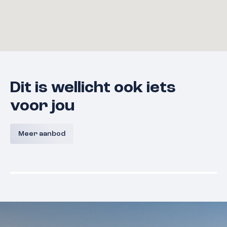
Dit is wellicht ook iets
voor jou
Bouwnummer 9 A,
Bouwnum
Westerkanaaldijk 9A, Malden
Westerka
Meer aanbod
Malden
Prijs nog niet bekend
Prijs nog
Beschikbaar
Beschikba