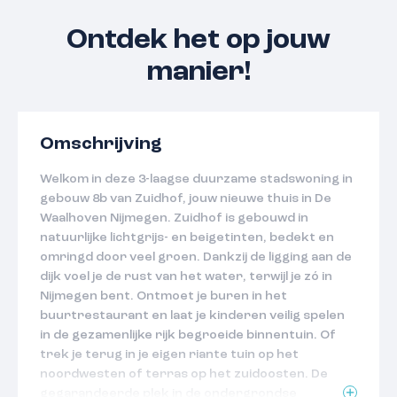
Ontdek het op jouw
manier!
Omschrijving
Welkom in deze 3-laagse duurzame stadswoning in
gebouw 8b van Zuidhof, jouw nieuwe thuis in De
Waalhoven Nijmegen. Zuidhof is gebouwd in
natuurlijke lichtgrijs- en beigetinten, bedekt en
omringd door veel groen. Dankzij de ligging aan de
dijk voel je de rust van het water, terwijl je zó in
Nijmegen bent. Ontmoet je buren in het
buurtrestaurant en laat je kinderen veilig spelen
in de gezamenlijke rijk begroeide binnentuin. Of
trek je terug in je eigen riante tuin op het
noordwesten of terras op het zuidoosten. De
gegarandeerde plek in de ondergrondse