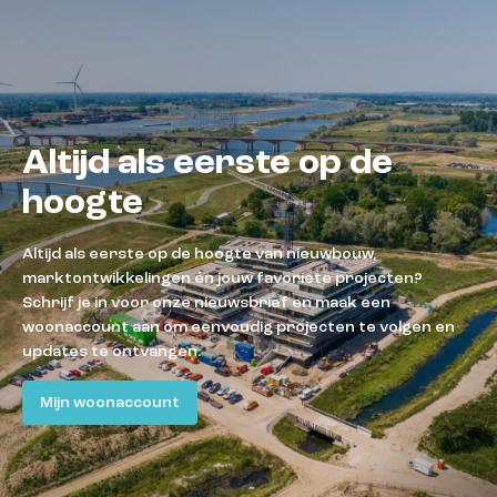
Altijd als eerste op de
hoogte
Altijd als eerste op de hoogte van nieuwbouw,
marktontwikkelingen én jouw favoriete projecten?
Schrijf je in voor onze nieuwsbrief en maak een
woonaccount aan om eenvoudig projecten te volgen en
updates te ontvangen.
Mijn woonaccount