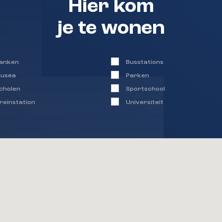
Hier kom
je te wonen
anken
Busstations
usea
Parken
cholen
Sportschool
reinstation
Universiteit