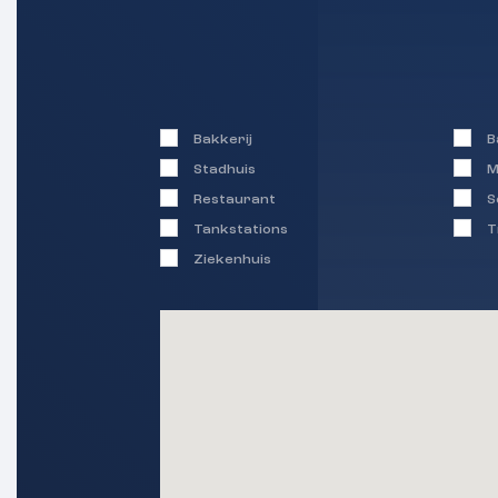
Bakkerij
B
Stadhuis
M
Restaurant
S
Tankstations
T
Ziekenhuis