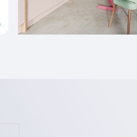
t
amer. Hier kom je tot
comfortabele zithoek om
 serie. Op deze
Op de bovenste verdieping
en de badkamer. Deze is
che. Nog meer luxe? Er is
e slaapkamer aan de
Gebruik de kamers
 als werk-, logeer of fijne
huishouden. Grijp jij de
e eengezinswoning met
ndschap in?