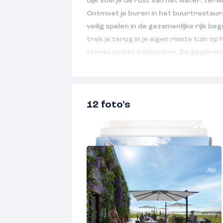
dijk voel je de rust van het water, terwi
Ontmoet je buren in het buurtrestaura
veilig spelen in de gezamenlijke rijk be
trek je terug in je eigen riante tuin o
terras op het zuidoosten. De gegarand
ondergrondse parkeergarage maakt h
compleet.
Ultieme woonkeuken met terras
12 foto's
Via de voortuin bereik je de voordeur e
met toilet. Loop vanaf de hal de deur 
trap omhoog met een handig geplaatste
al van een sfeervolle woonkeuken gedr
deze lichte open keuken met ruimte vo
uit tot gezellige ontbijtjes met je gezi
met vrienden. Licht, omdat de keuken 
zonneterras. Start er de dag met een k
ochtendzon en profiteer van het licht 