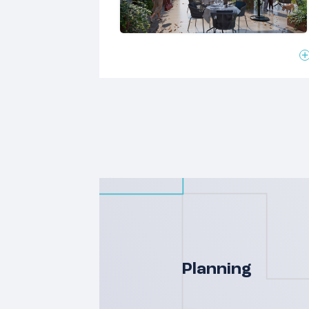
Verdiepingen voor ontspanning en rus
De trap omhoog leidt je naar de woonk
rust en maak je het gezellig met een 
lekker te ontspannen met een boek of
verdieping vind je de 1e slaapkamer. 
bevinden zich de 2e en 3e slaapkamer 
voorzien van een wastafel en inloopdou
ruimte voor een bad en 2e toilet. In d
voorzijde zit een technische ruimte. 
allemaal als slaapkamer, of richt er 1 in
hobbykamer – wat er ook past bij jullie 
unieke kans om te wonen in deze fijn
privé buitenruimtes tussen stad en la
Planning