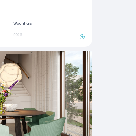
Woonhuis
2026
2
100 m
4 kamers
3 woonlagen