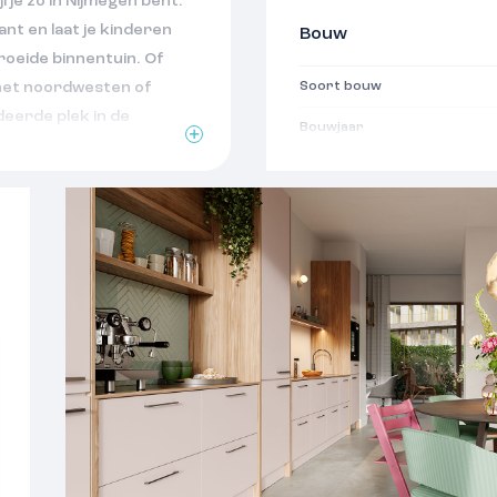
jl je zó in Nijmegen bent.
nt en laat je kinderen
Bouw
groeide binnentuin. Of
p het noordwesten of
Soort bouw
eerde plek in de
Bouwjaar
et woongenot in Zuidhof
Oppervlakten
Woonoppervlakte
n stap je de hal binnen
door en vind meteen de
Indeling
 berging eronder. Altijd
oomd? Daar sta je nu in:
Aantal kamers
or een grote tafel nodigt
Aantal woonlagen
n of uitgebreide diners
grenst aan je eigen
op koffie in de
tot in de middag.