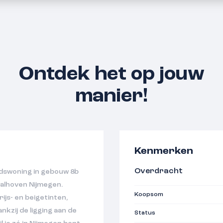
Ontdek het op jouw
manier!
Kenmerken
Overdracht
dswoning in gebouw 8b
aalhoven Nijmegen.
Koopsom
rijs- en beigetinten,
kzij de ligging aan de
Status