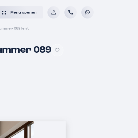
Menu openen
ummer 089 lent
nummer 089