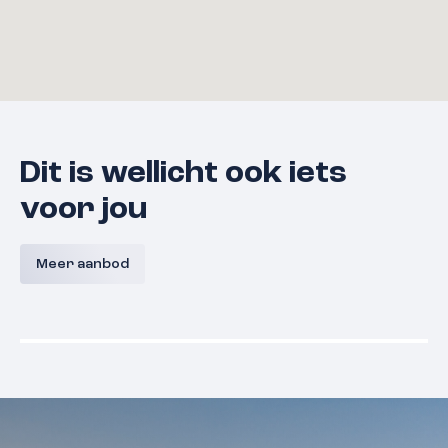
Dit is wellicht ook iets
voor jou
Bouwnummer 9 A,
Bouwnum
Westerkanaaldijk 9A, Malden
Westerka
Meer aanbod
Malden
Prijs nog niet bekend
Prijs nog
Beschikbaar
Beschikba