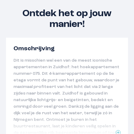
Ontdek het op jouw
manier!
Omschrijving
Dit is misschien wel een van de meest iconische
appartementen in Zuidhof: het hoekappartement
nummer 075. Dit 4-kamerappartement op de 5e
etage vormt de punt van het gebouw, waardoor je
maximaal profiteert van het licht dat via 2 lange
zijdes naar binnen valt. Zuidhof is gebouwd in
natuurlijke lichtgrijs- en beigetinten, bedekt en
omringd door veel groen. Dankzij de ligging aan de
dijk voel je de rust van het water, terwijl je zó in
Nijmegen bent. Ontmoet je buren in het
buurtrestaurant, laat je kinderen veilig spelen in
de gezamenlijke rijk begroeide binnentuin of trek