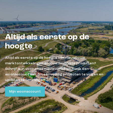
Altijd als eerste op de
hoogte
Altijd als eerste op de hoogte van nieuwbouw,
marktontwikkelingen én jouw favoriete projecten?
Schrijf je in voor onze nieuwsbrief en maak een
woonaccount aan om eenvoudig projecten te volgen en
updates te ontvangen.
Mijn woonaccount