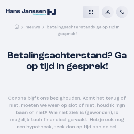
nieuws
betalingsachterstand? ga op tijd in
gesprek!
Betalingsachterstand? Ga
op tijd in gesprek!
Corona blijft ons bezighouden. Komt het terug of
niet, moeten we weer op slot of niet, houd ik mijn
baan of niet? Wie niet ziek is (geworden), is
mogelijk toch financieel geraakt. Heb je ook nog
een hypotheek, trek dan op tijd aan de bel.