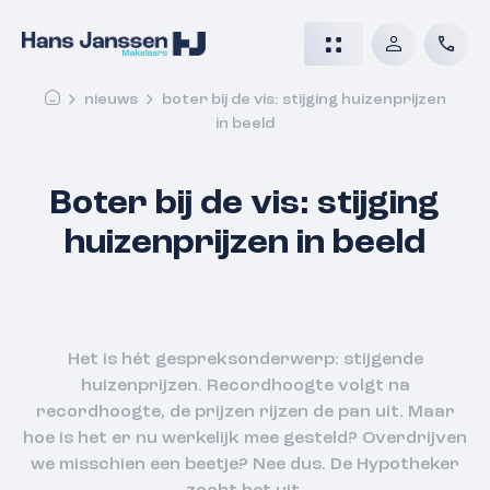
nieuws
boter bij de vis: stijging huizenprijzen
in beeld
Boter bij de vis: stijging
huizenprijzen in beeld
Het is hét gespreksonderwerp: stijgende
huizenprijzen. Recordhoogte volgt na
recordhoogte, de prijzen rijzen de pan uit. Maar
hoe is het er nu werkelijk mee gesteld? Overdrijven
we misschien een beetje? Nee dus. De Hypotheker