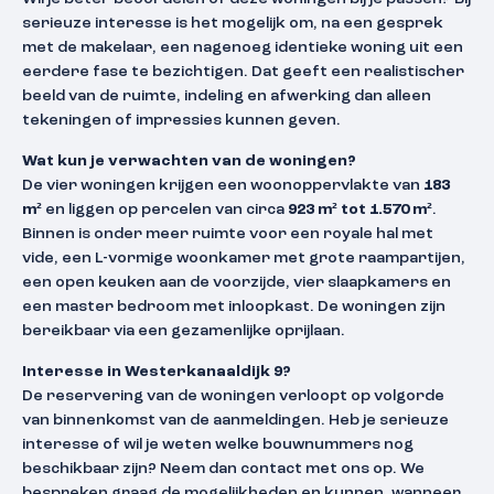
serieuze interesse is het mogelijk om, na een gesprek
met de makelaar, een nagenoeg identieke woning uit een
eerdere fase te bezichtigen. Dat geeft een realistischer
beeld van de ruimte, indeling en afwerking dan alleen
tekeningen of impressies kunnen geven.
Wat kun je verwachten van de woningen?
De vier woningen krijgen een woonoppervlakte van
183
m²
en liggen op percelen van circa
923 m² tot 1.570 m²
.
Binnen is onder meer ruimte voor een royale hal met
vide, een L-vormige woonkamer met grote raampartijen,
een open keuken aan de voorzijde, vier slaapkamers en
een master bedroom met inloopkast. De woningen zijn
bereikbaar via een gezamenlijke oprijlaan.
Interesse in Westerkanaaldijk 9?
De reservering van de woningen verloopt op volgorde
van binnenkomst van de aanmeldingen. Heb je serieuze
interesse of wil je weten welke bouwnummers nog
beschikbaar zijn? Neem dan contact met ons op. We
bespreken graag de mogelijkheden en kunnen, wanneer