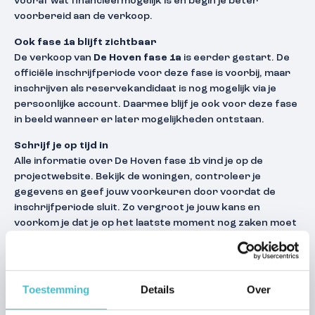
vooraf wat financieel mogelijk is en begin je beter
voorbereid aan de verkoop.
Ook fase 1a blijft zichtbaar
De verkoop van
De Hoven fase 1a
is eerder gestart. De
officiële inschrijfperiode voor deze fase is voorbij, maar
inschrijven als reservekandidaat is nog mogelijk via je
persoonlijke account. Daarmee blijf je ook voor deze fase
in beeld wanneer er later mogelijkheden ontstaan.
Schrijf je op tijd in
Alle informatie over De Hoven fase 1b vind je op de
projectwebsite. Bekijk de woningen, controleer je
gegevens en geef jouw voorkeuren door voordat de
inschrijfperiode sluit. Zo vergroot je jouw kans en
voorkom je dat je op het laatste moment nog zaken moet
regelen.
Meer weten?
Bekijk het project en bereid je voor via
de projectwebsite
.
Toestemming
Details
Over
Heb je vragen over de toewijzing, het proces of andere