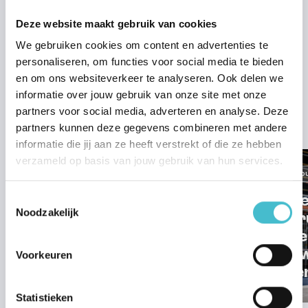
zaken?
Neem dan gerust contact met ons op.
Deze website maakt gebruik van cookies
Bel of mail onze nieuwbouwafdeling via 024 – 6 790 921 of
We gebruiken cookies om content en advertenties te
nieuwbouw@hansjanssen.nl
.
personaliseren, om functies voor social media te bieden
en om ons websiteverkeer te analyseren. Ook delen we
informatie over jouw gebruik van onze site met onze
partners voor social media, adverteren en analyse. Deze
Verder lezen
partners kunnen deze gegevens combineren met andere
informatie die jij aan ze heeft verstrekt of die ze hebben
verzameld op basis van jouw gebruik van hun services.
Nieuwbouw
Nieuwbo
Toestemmingsselectie
Zome
Noodzakelijk
Gebr
om je
Start verkoop
nieu
Voorkeuren
Amber fase 2
scher
Statistieken