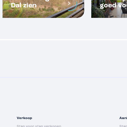
Dal zien
goed vo
Verkoop
Aan
Stap voor stap verkopen
Sta