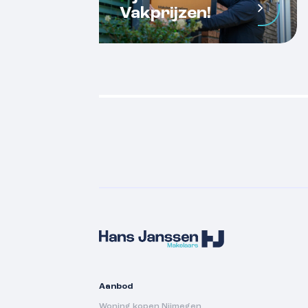
Vakprijzen!
Aanbod
Woning kopen Nijmegen