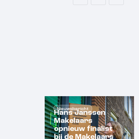
Nieuwsbericht
Hans Janssen
Makelaars
opnieuw finalist
bij de Makelaars