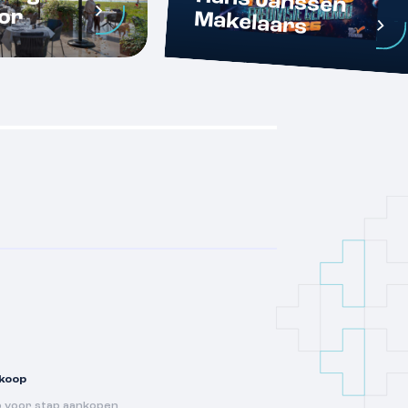
or
Makelaars
koop
p voor stap aankopen