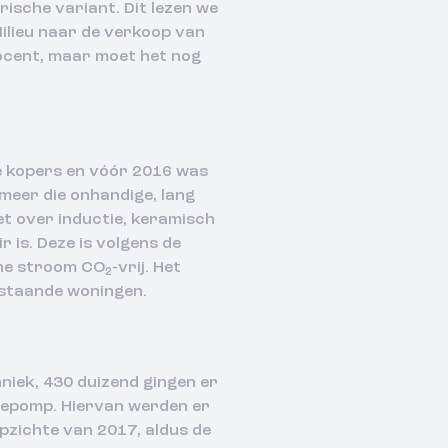
ische variant. Dit lezen we
Milieu naar de verkoop van
ocent, maar moet het nog
e kopers en vóór 2016 was
 meer die onhandige, lang
t over inductie, keramisch
 is. Deze is volgens de
ene stroom CO
-vrij. Het
2
estaande woningen.
niek, 430 duizend gingen er
tepomp. Hiervan werden er
pzichte van 2017, aldus de