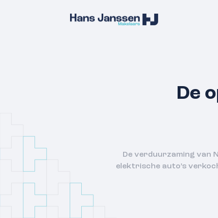
De o
De verduurzaming van Ne
elektrische auto’s verkoc