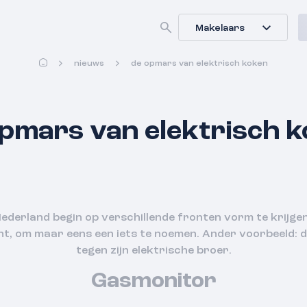
Makelaars
nieuws
de opmars van elektrisch koken
pmars van elektrisch 
derland begin op verschillende fronten vorm te krijge
ht, om maar eens een iets te noemen. Ander voorbeeld: d
tegen zijn elektrische broer.
Gasmonitor