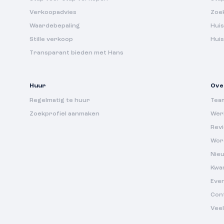
Verkoopadvies
Zoe
Waardebepaling
Huis
Stille verkoop
Hui
Transparant bieden met Hans
Huur
Ove
Regelmatig te huur
Tea
Zoekprofiel aanmaken
Werk
Rev
Wor
Nie
Kwa
Eve
Con
Vee