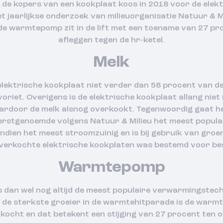
 de kopers van een kookplaat koos in 2018 voor de elektr
t jaarlijkse onderzoek van milieuorganisatie Natuur & 
 warmtepomp zit in de lift met een toename van 27 pr
afleggen tegen de hr-ketel.
Melk
elektrische kookplaat niet verder dan 58 procent van d
riet. Overigens is de elektrische kookplaat allang niet
ardoor de melk alsnog overkookt. Tegenwoordig gaat he
erstgenoemde volgens Natuur & Milieu het meest populair
endien het meest stroomzuinig en is bij gebruik van gro
verkochte elektrische kookplaten was bestemd voor b
Warmtepomp
s dan wel nog altijd de meest populaire verwarmingstech
, de sterkste groeier in de warmtehitparade is de warm
rkocht en dat betekent een stijging van 27 procent ten o