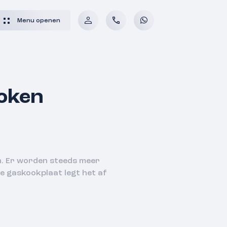
Menu openen
koken
n. Er worden steeds meer
e gaskookplaat legt het af