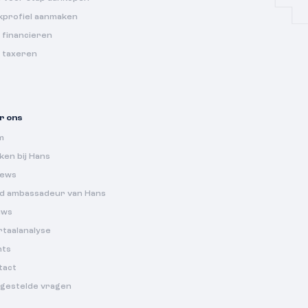
kprofiel aanmaken
 financieren
s taxeren
r ons
m
en bij Hans
iews
d ambassadeur van Hans
uws
rtaalanalyse
nts
tact
lgestelde vragen