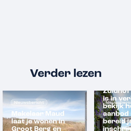
Verder lezen
Zuidhof
is in ve
Nieuwsbericht
Nieuwsberi
bekijk h
Makelaar Maud
aanbod 
laat je wonen in
bereid j
Groot Berg en
inschrij