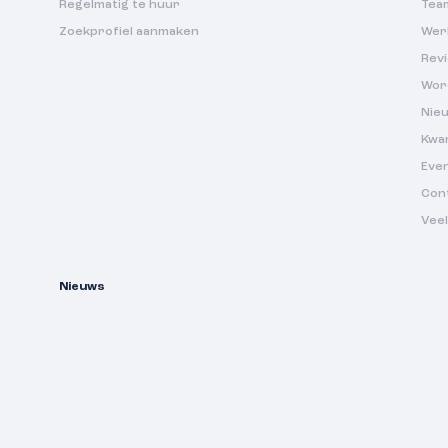
Regelmatig te huur
Tea
Zoekprofiel aanmaken
Werk
Rev
Wor
Nie
Kwa
Eve
Con
Vee
Nieuws