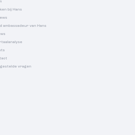
m
en bij Hans
iews
d ambassadeur van Hans
uws
rtaalanalyse
nts
tact
lgestelde vragen