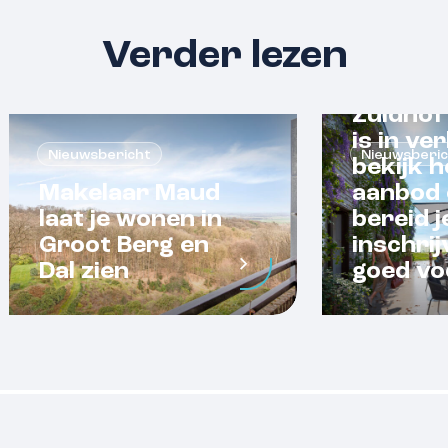
Verder lezen
Zuidhof
is in ve
Nieuwsbericht
Nieuwsberi
bekijk h
Makelaar Maud
aanbod 
laat je wonen in
bereid j
Groot Berg en
inschrij
Dal zien
goed vo