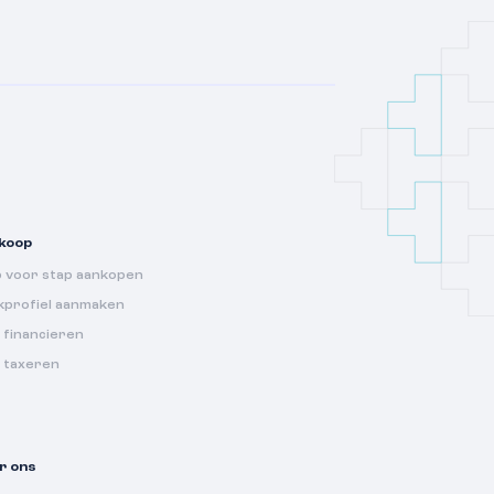
koop
p voor stap aankopen
kprofiel aanmaken
 financieren
s taxeren
r ons