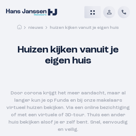
nieuws
huizen kijken vanuit je eigen huis
Huizen kijken vanuit je
eigen huis
Door corona krijgt het meer aandacht, maar al
langer kun je op Funda en bij onze makelaars
virtueel huizen bekijken. Via een online bezichtiging
of met een virtuele of 3D-tour. Thuis een ander
huis bekijken alsof je er zelf bent. Snel, eenvoudig
en veilig.