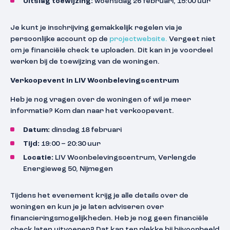
Uitslag toewijzing:
woensdag 26 februari, 15:00 uur
Je kunt je inschrijving gemakkelijk regelen via je
persoonlijke account op de
projectwebsite.
Vergeet niet
om je financiële check te uploaden. Dit kan in je voordeel
werken bij de toewijzing van de woningen.
Verkoopevent in LIV Woonbelevingscentrum
Heb je nog vragen over de woningen of wil je meer
informatie? Kom dan naar het verkoopevent.
Datum:
dinsdag 18 februari
Tijd:
19:00 – 20:30 uur
Locatie:
LIV Woonbelevingscentrum, Verlengde
Energieweg 50, Nijmegen
Tijdens het evenement krijg je alle details over de
woningen en kun je je laten adviseren over
financieringsmogelijkheden. Heb je nog geen financiële
check laten uitvoeren? Dat kan ter plekke bij bijvoorbeeld