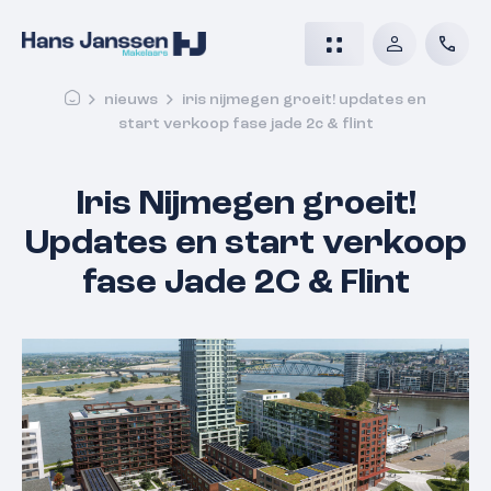
nieuws
iris nijmegen groeit! updates en
start verkoop fase jade 2c & flint
Iris Nijmegen groeit!
Updates en start verkoop
fase Jade 2C & Flint