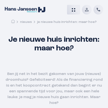
nieuws
je nieuwe huis inrichten: maar hoe?
Je nieuwe huis inrichten:
maar hoe?
Ben jij net in het bezit gekomen van jouw (nieuwe)
droomhuis? Gefeliciteerd! Als de financiering rond
is en het koopcontract getekend dan begint er nu
een spannende tijd voor jou, maar ook een hele
leuke: je mag je nieuwe huis gaan inrichten. Maar
hoe?