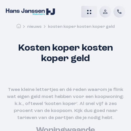
nieuws
kosten koper kosten koper geld
Kosten koper kosten
koper geld
Twee kleine lettertjes en dé reden waarom je flink
wat eigen geld moet hebben voor een koopwoning:
k.k., oftewel ‘kosten koper’. Al snel vijf à zes
procent van de koopsom. Kijk dus goed naar
tarieven van de partijen die je nodig hebt.
Woningwaarde