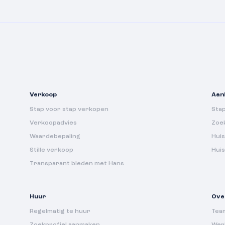
Verkoop
Aan
Stap voor stap verkopen
Sta
Verkoopadvies
Zoe
Waardebepaling
Huis
Stille verkoop
Hui
Transparant bieden met Hans
Huur
Ove
Regelmatig te huur
Tea
Zoekprofiel aanmaken
Werk