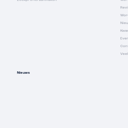
Rev
Wor
Nie
Kwa
Eve
Con
Vee
Nieuws