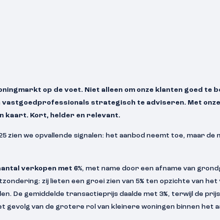
oningmarkt op de voet. Niet alleen om onze klanten goed te 
n vastgoedprofessionals strategisch te adviseren. Met onz
 kaart. Kort, helder en relevant.
25 zien we opvallende signalen: het aanbod neemt toe, maar de m
aantal verkopen met 6%
, met name door een afname van gron
ndering: zij lieten een groei zien van 5% ten opzichte van het 
n. De gemiddelde transactieprijs daalde met 3%, terwijl de prij
het gevolg van de grotere rol van kleinere woningen binnen het 