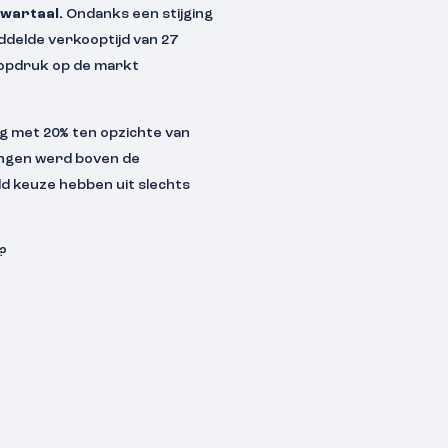
kwartaal.
Ondanks een stijging
delde verkooptijd van 27
koopdruk op de markt
g met 20% ten opzichte van
ingen werd boven de
ld keuze hebben uit slechts
?