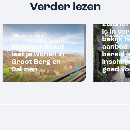
Verder lezen
Zuidhof
is in ve
Nieuwsbericht
Nieuwsberi
bekijk h
Makelaar Maud
aanbod 
laat je wonen in
bereid j
Groot Berg en
inschrij
Dal zien
goed vo