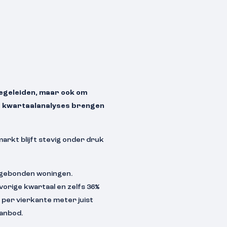
begeleiden, maar ook om
e kwartaalanalyses brengen
arkt blijft stevig onder druk
dgebonden woningen.
vorige kwartaal en zelfs 36%
s per vierkante meter juist
aanbod.