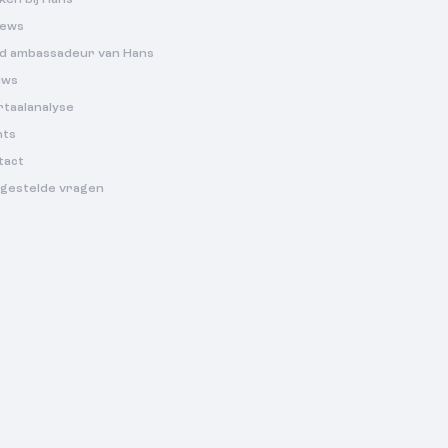
iews
d ambassadeur van Hans
uws
rtaalanalyse
nts
tact
lgestelde vragen