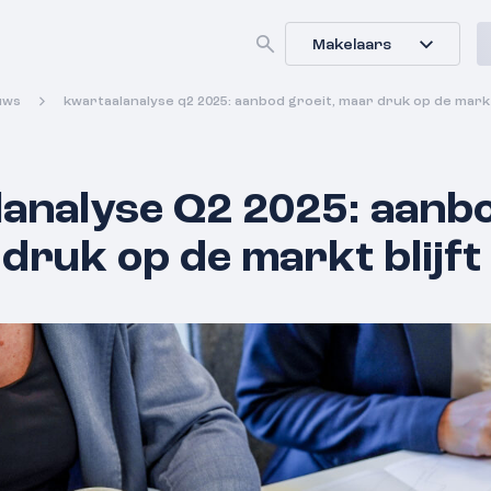
Makelaars
uws
kwartaalanalyse q2 2025: aanbod groeit, maar druk op de markt
analyse Q2 2025: aanbo
druk op de markt blijft