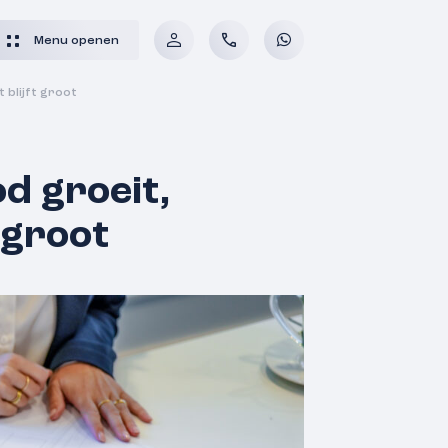
Menu openen
 blijft groot
d groeit,
 groot