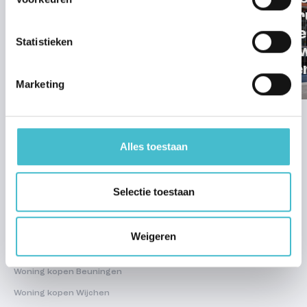
Gebr
om je
Statistieken
Start verkoop
nieu
Amber fase 2
scher
Marketing
Alles toestaan
Selectie toestaan
Aanbod
Weigeren
Woning kopen Nijmegen
Woning kopen Beuningen
Woning kopen Wijchen