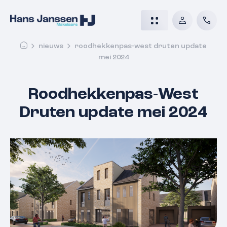
nieuws
roodhekkenpas-west druten update
mei 2024
Roodhekkenpas-West
Druten update mei 2024