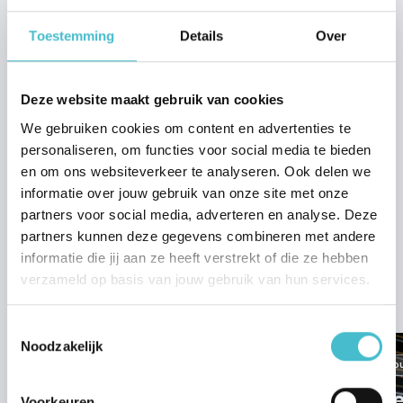
neem dan contact op met
LIV hypotheken &
verzekeringen
en laat je hierover adviseren door jouw
Toestemming
Details
Over
hypotheekadviseur. Onze collega’s van LIV Hypotheken &
Verzekeringen zijn gespecialiseerd in de aankoop van een
nieuwbouwwoning en staan altijd voor je klaar.
Deze website maakt gebruik van cookies
Neem contact op
We gebruiken cookies om content en advertenties te
Vragen?
personaliseren, om functies voor social media te bieden
Heb je op dit moment nog vragen? Neem dan gerust
en om ons websiteverkeer te analyseren. Ook delen we
contact met ons op via 024 – 6 790 921 of via
informatie over jouw gebruik van onze site met onze
nieuwbouw@hansjanssen.nl.
partners voor social media, adverteren en analyse. Deze
partners kunnen deze gegevens combineren met andere
informatie die jij aan ze heeft verstrekt of die ze hebben
verzameld op basis van jouw gebruik van hun services.
Verder lezen
Toestemmingsselectie
Noodzakelijk
Nieuwbouw
Nieuwbo
Zome
Voorkeuren