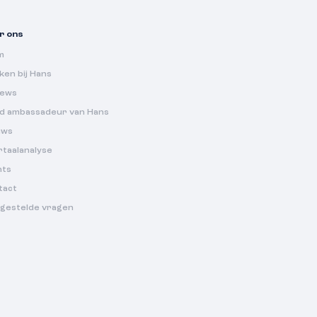
r ons
m
en bij Hans
iews
d ambassadeur van Hans
uws
rtaalanalyse
nts
tact
lgestelde vragen