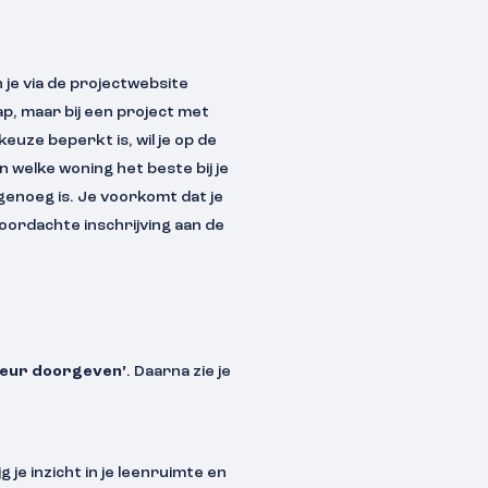
 je via de projectwebsite
p, maar bij een project met
uze beperkt is, wil je op de
n welke woning het beste bij je
 genoeg is. Je voorkomt dat je
oordachte inschrijving aan de
keur doorgeven’
. Daarna zie je
je inzicht in je leenruimte en