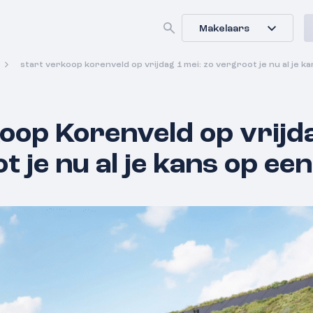
Makelaars
start verkoop korenveld op vrijdag 1 mei: zo vergroot je nu al je k
oop Korenveld op vrijda
t je nu al je kans op ee