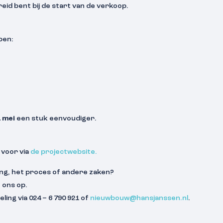
reid bent bij de start van de verkoop.
pen:
1 mei
een stuk eenvoudiger.
 voor via
de projectwebsite.
ing, het proces of andere zaken?
 ons op.
ling via 024 – 6 790 921 of
nieuwbouw@hansjanssen.nl
.