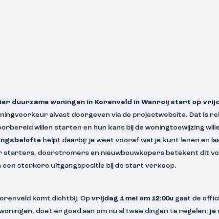
vier duurzame woningen in Korenveld in Wanroij start op vrijd
oningvoorkeur alvast doorgeven via de projectwebsite. Dat is re
rbereid willen starten en hun kans bij de woningtoewijzing wil
ringsbelofte
helpt daarbij: je weet vooraf wat je kunt lenen en laa
r starters, doorstromers en nieuwbouwkopers betekent dit voo
 een sterkere uitgangspositie bij de start verkoop.
orenveld komt dichtbij. Op
vrijdag 1 mei om 12:00u
gaat de offic
 woningen, doet er goed aan om nu al twee dingen te regelen:
je