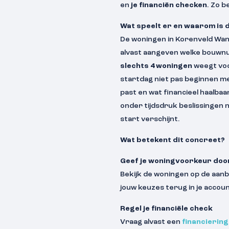
en
je financiën checken
. Zo b
Wat speelt er en waarom is d
De woningen in Korenveld Wanro
alvast aangeven welke bouwnum
slechts 4 woningen
weegt voor
startdag niet pas beginnen met
past en wat financieel haalbaa
onder tijdsdruk beslissingen 
start verschijnt.
Wat betekent dit concreet?
Geef je woningvoorkeur doo
Bekijk de woningen op de aan
jouw keuzes terug in je accou
Regel je financiële check
Vraag alvast een
financierin