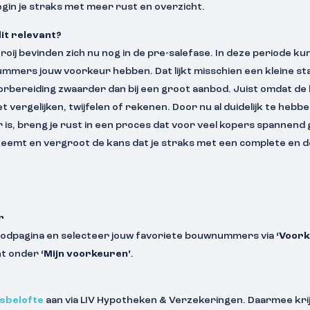
egin je straks met meer rust en overzicht.
it relevant?
ij bevinden zich nu nog in de pre-salefase. In deze periode kun
mers jouw voorkeur hebben. Dat lijkt misschien een kleine sta
bereiding zwaarder dan bij een groot aanbod. Juist omdat de ke
 vergelijken, twijfelen of rekenen. Door nu al duidelijk te hebbe
r is, breng je rust in een proces dat voor veel kopers spannend
neemt en vergroot de kans dat je straks met een complete en d
r
bodpagina en selecteer jouw favoriete bouwnummers via
‘Voor
nt onder
‘Mijn voorkeuren’
.
gsbelofte
aan via LIV Hypotheken & Verzekeringen. Daarmee krijg 