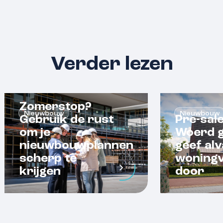
Verder lezen
Zomerstop?
Nieuwbouw
Nieuwbouw
Gebruik de rust
Pre-sal
om je
Woerd g
nieuwbouwplannen
geef alv
scherp te
woning
krijgen
door