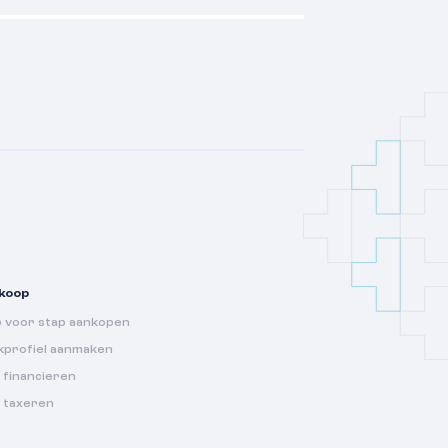
koop
p voor stap aankopen
kprofiel aanmaken
 financieren
s taxeren