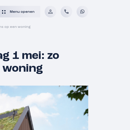
Menu openen
ans op een woning
g 1 mei: zo
n woning