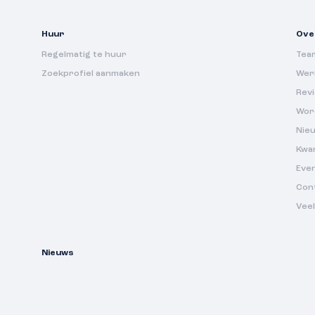
Huur
Ove
Regelmatig te huur
Tea
Zoekprofiel aanmaken
Werk
Rev
Wor
Nie
Kwa
Eve
Con
Vee
Nieuws