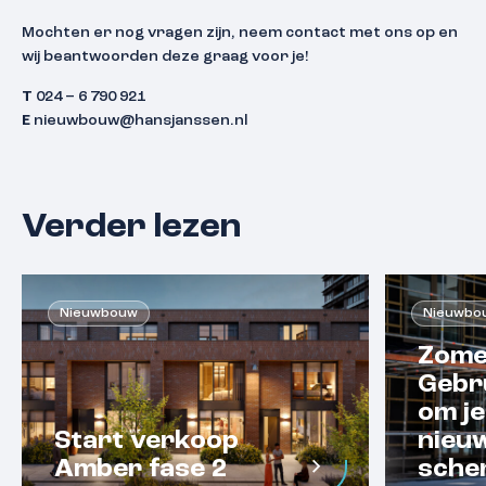
Mochten er nog vragen zijn, neem contact met ons op en
wij beantwoorden deze graag voor je!
T
024 – 6 790 921
E
nieuwbouw@hansjanssen.nl
Verder lezen
Nieuwbouw
Nieuwbo
Zome
Gebr
om je
Start verkoop
nieu
Amber fase 2
scher