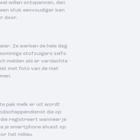
wel willen ontspannen, dan
 een stuk eenvoudiger kan
ar door.
aier. Ze werken de hele dag
 sommige stofzuigers zelfs
ich melden als er verdachte
iet met foto van de niet
emen.
te pak melk er uit wordt
oodschappendienst die op
die registreert wanneer je
ia je smartphone alvast op
or het milieu.