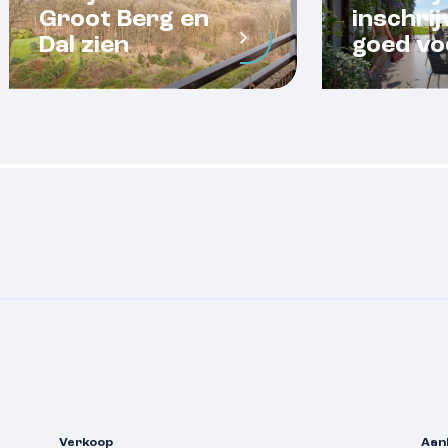
Groot Berg en
inschrij
Dal zien
goed vo
Verkoop
Aan