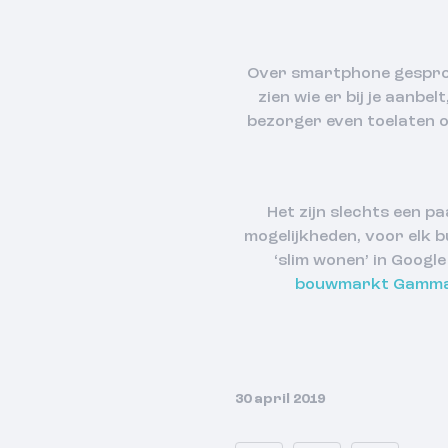
Over smartphone gesproke
zien wie er bij je aanbe
bezorger even toelaten om
Het zijn slechts een pa
mogelijkheden, voor elk b
‘slim wonen’ in Googl
bouwmarkt Gamm
30 april 2019