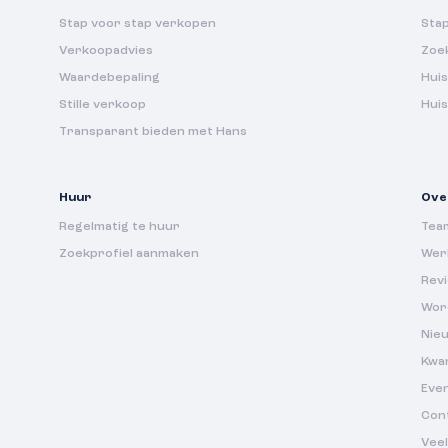
Stap voor stap verkopen
Sta
Verkoopadvies
Zoe
Waardebepaling
Huis
Stille verkoop
Hui
Transparant bieden met Hans
Huur
Ove
Regelmatig te huur
Tea
Zoekprofiel aanmaken
Werk
Rev
Wor
Nie
Kwa
Eve
Con
Vee