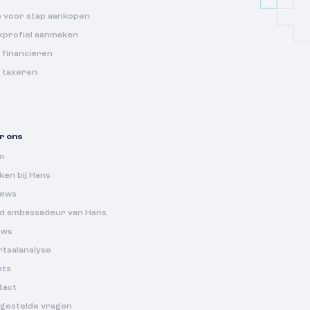
p voor stap aankopen
kprofiel aanmaken
 financieren
s taxeren
r ons
m
en bij Hans
iews
d ambassadeur van Hans
uws
rtaalanalyse
nts
tact
lgestelde vragen