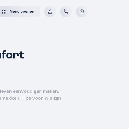
Menu openen
mfort
 leven eenvoudiger maken.
emakken. Tips voor wie zijn