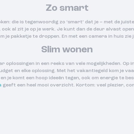
Zo smart
n: die is tegenwoordig zo ‘smart’ dat je – met de juist
lt, ook al zit je op je werk. Je kunt dan de deur alvast op
 je pakketje te droppen. En met een camera in huis zie je 
Slim wonen
ar oplossingen in een reeks van vele mogelijkheden. Op in
udget en elke oplossing. Met het vakantiegeld kom je vaak
e en je komt een hoop ideeën tegen, ook om energie te be
a
geeft een heel mooi overzicht. Kortom: veel plezier, co