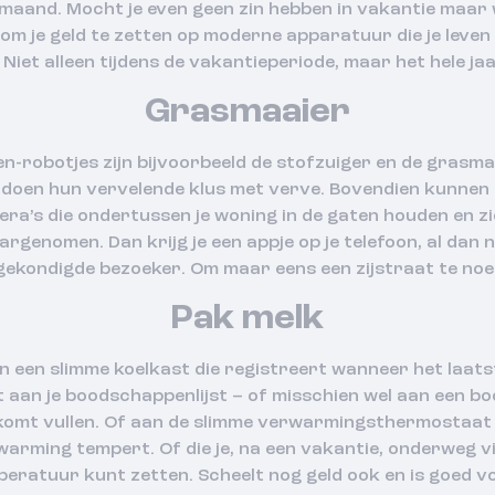
aand. Mocht je even geen zin hebben in vakantie maar 
om je geld te zetten op moderne apparatuur die je leven
Niet alleen tijdens de vakantieperiode, maar het hele ja
Grasmaaier
n-robotjes zijn bijvoorbeeld de stofzuiger en de grasma
en doen hun vervelende klus met verve. Bovendien kunnen
a’s die ondertussen je woning in de gaten houden en z
enomen. Dan krijg je een appje op je telefoon, al dan n
ekondigde bezoeker. Om maar eens een zijstraat te no
Pak melk
n een slimme koelkast die registreert wanneer het laats
t aan je boodschappenlijst – of misschien wel aan een b
t komt vullen. Of aan de slimme verwarmingsthermostaat 
rwarming tempert. Of die je, na een vakantie, onderweg v
peratuur kunt zetten. Scheelt nog geld ook en is goed vo