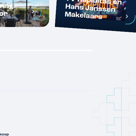
ving
or
Makelaars
koop