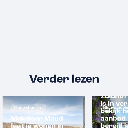
Verder lezen
Zuidhof
is in ve
Nieuwsbericht
Nieuwsberi
bekijk h
Makelaar Maud
aanbod 
laat je wonen in
bereid j