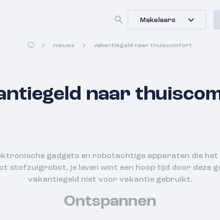
Makelaars
nieuws
vakantiegeld naar thuiscomfort
ntiegeld naar thuisco
elektronische gadgets en robotachtige apparaten die het
 stofzuigrobot, je leven wint een hoop tijd door deze g
vakantiegeld niet voor vakantie gebruikt.
Ontspannen