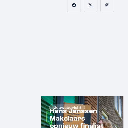
Nieuwsbericht
Hans Janssen
Makelaars
opnieuw finalist