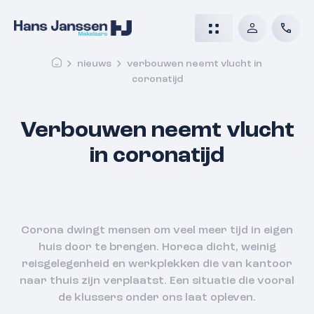
nieuws
verbouwen neemt vlucht in
coronatijd
Verbouwen neemt vlucht
in coronatijd
Corona dwingt mensen om veel meer tijd in eigen
huis door te brengen. Horeca dicht, weinig
reisgelegenheid en werkplekken die van kantoor
naar thuis zijn verplaatst. Een situatie die vooral
de klussers onder ons laat opleven.