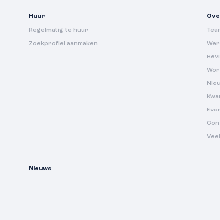
Huur
Ove
Regelmatig te huur
Tea
Zoekprofiel aanmaken
Werk
Rev
Wor
Nie
Kwa
Eve
Con
Vee
Nieuws