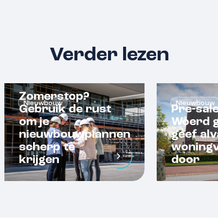
Verder lezen
Zomerstop?
Nieuwbouw
Nieuwbouw
Gebruik de rust
Pre-sal
om je
Woerd g
nieuwbouwplannen
geef alv
scherp te
woning
krijgen
door