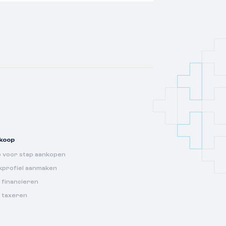
koop
p voor stap aankopen
kprofiel aanmaken
 financieren
s taxeren