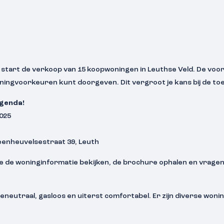
 start de verkoop van 15 koopwoningen in Leuthse Veld. De voori
oningvoorkeuren kunt doorgeven. Dit vergroot je kans bij de toe
agenda!
025
eenheuvelsestraat 39, Leuth
je de woninginformatie bekijken, de brochure ophalen en vrage
ieneutraal, gasloos en uiterst comfortabel. Er zijn diverse won