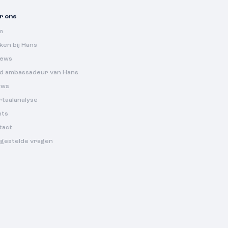
r ons
m
en bij Hans
iews
d ambassadeur van Hans
uws
rtaalanalyse
nts
tact
lgestelde vragen