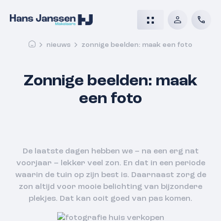
nieuws
zonnige beelden: maak een foto
Zonnige beelden: maak
een foto
De laatste dagen hebben we – na een erg nat
voorjaar – lekker veel zon. En dat in een periode
waarin de tuin op zijn best is. Daarnaast zorg de
zon altijd voor mooie belichting van bijzondere
plekjes. Dat kan ooit goed van pas komen.